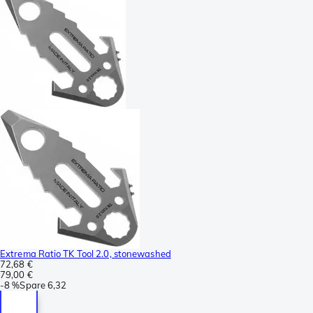
Extrema Ratio TK Tool 2.0, stonewashed
72,68 €
79,00 €
-
8 %
Spare
6,32