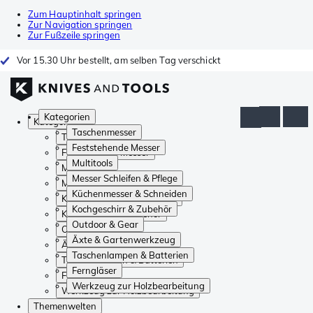
Zum Hauptinhalt springen
Zur Navigation springen
Zur Fußzeile springen
Vor 15.30 Uhr bestellt, am selben Tag verschickt
Kategorien
Kategorien
Taschenmesser
Taschenmesser
Feststehende Messer
Feststehende Messer
Multitools
Multitools
Messer Schleifen & Pflege
Messer Schleifen & Pflege
Küchenmesser & Schneiden
Küchenmesser & Schneiden
Kochgeschirr & Zubehör
Kochgeschirr & Zubehör
Outdoor & Gear
Outdoor & Gear
Äxte & Gartenwerkzeug
Äxte & Gartenwerkzeug
Taschenlampen & Batterien
Taschenlampen & Batterien
Ferngläser
Ferngläser
Werkzeug zur Holzbearbeitung
Werkzeug zur Holzbearbeitung
Themenwelten