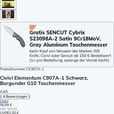
Deal
Gratis SENCUT Cybrix
S23098A-2 Satin 9Cr18MoV,
Gray Aluminum Taschenmesser
beim Kauf von Messern der Marken WE
Knife, Civivi oder Sencut ab 150 € Bestellwert
(1× pro Bestellung, solange der Vorrat reicht)
Produktnummer
CIC907A-1
Civivi Elementum C907A-1 Schwarz,
Burgunder G10 Taschenmesser
4.4/5
(
4 Bewertungen
)
Civivi
56,99 €
inkl. MwSt.
UVP
63,00 €