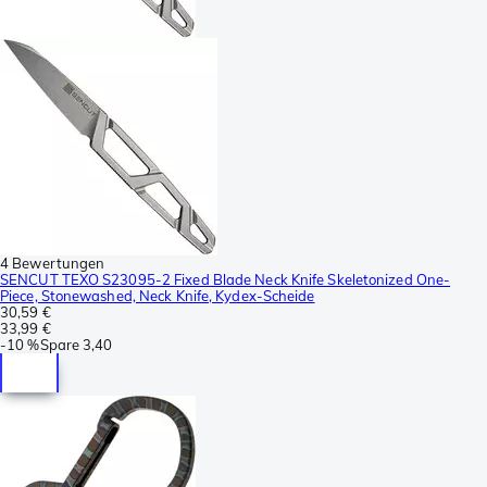
4 Bewertungen
SENCUT TEXO S23095-2 Fixed Blade Neck Knife Skeletonized One-
Piece, Stonewashed, Neck Knife, Kydex-Scheide
30,59 €
33,99 €
-
10 %
Spare
3,40