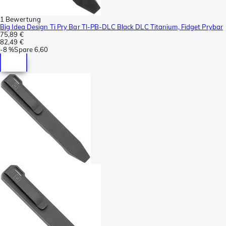
1 Bewertung
Big Idea Design Ti Pry Bar TI-PB-DLC Black DLC Titanium, Fidget Prybar
75,89 €
82,49 €
-
8 %
Spare
6,60