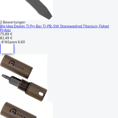
2 Bewertungen
Big Idea Design Ti Pry Bar TI-PB-SW Stonewashed Titanium, Fidget
Prybar
75,89 €
82,49 €
-
8 %
Spare
6,60