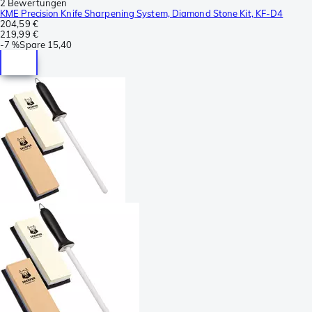
2 Bewertungen
KME Precision Knife Sharpening System, Diamond Stone Kit, KF-D4
204,59 €
219,99 €
-
7 %
Spare
15,40