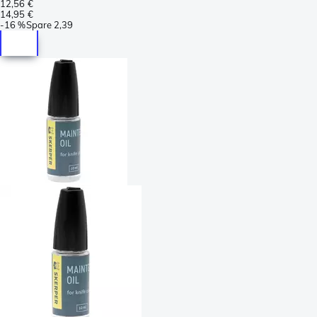
12,56 €
14,95 €
-
16 %
Spare
2,39