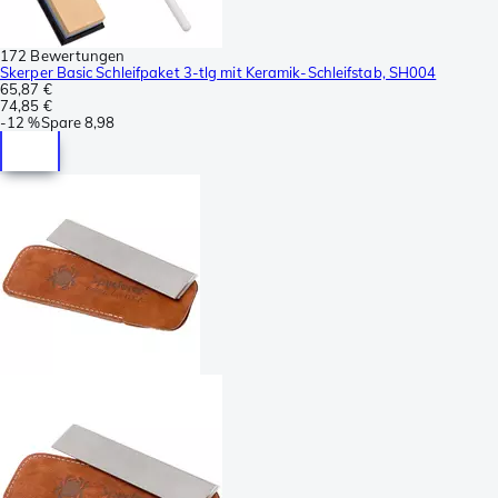
172 Bewertungen
Skerper Basic Schleifpaket 3-tlg mit Keramik-Schleifstab, SH004
65,87 €
74,85 €
-
12 %
Spare
8,98