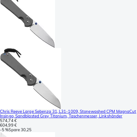
Chris Reeve Large Sebenza 31, L31-1009, Stonewashed CPM MagnaCut
Insingo, Sandblasted Grey Titanium, Taschenmesser, Linkshänder
574,74 €
604,99 €
-
5 %
Spare
30,25