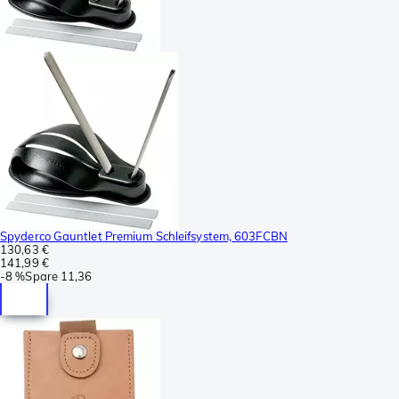
Spyderco Gauntlet Premium Schleifsystem, 603FCBN
130,63 €
141,99 €
-
8 %
Spare
11,36