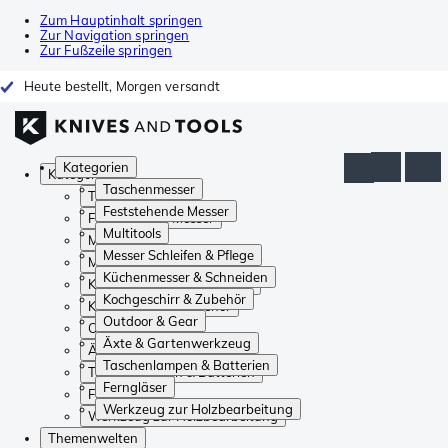
Zum Hauptinhalt springen
Zur Navigation springen
Zur Fußzeile springen
Heute bestellt, Morgen versandt
Kategorien
Kategorien
Taschenmesser
Taschenmesser
Feststehende Messer
Feststehende Messer
Multitools
Multitools
Messer Schleifen & Pflege
Messer Schleifen & Pflege
Küchenmesser & Schneiden
Küchenmesser & Schneiden
Kochgeschirr & Zubehör
Kochgeschirr & Zubehör
Outdoor & Gear
Outdoor & Gear
Äxte & Gartenwerkzeug
Äxte & Gartenwerkzeug
Taschenlampen & Batterien
Taschenlampen & Batterien
Ferngläser
Ferngläser
Werkzeug zur Holzbearbeitung
Werkzeug zur Holzbearbeitung
Themenwelten