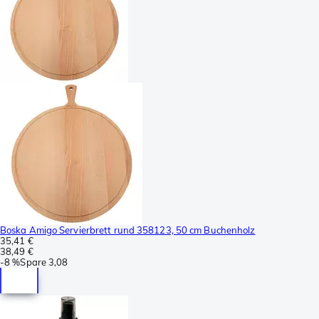
Boska Amigo Servierbrett rund 358123, 50 cm Buchenholz
35,41 €
38,49 €
-
8 %
Spare
3,08