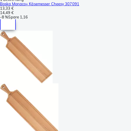
Boska Monaco+ Käsemesser Cheesy 307091
13,33 €
14,49 €
-
8 %
Spare
1,16