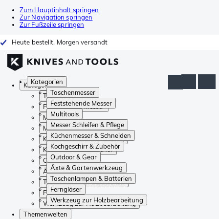
Zum Hauptinhalt springen
Zur Navigation springen
Zur Fußzeile springen
Heute bestellt, Morgen versandt
Kategorien
Kategorien
Taschenmesser
Taschenmesser
Feststehende Messer
Feststehende Messer
Multitools
Multitools
Messer Schleifen & Pflege
Messer Schleifen & Pflege
Küchenmesser & Schneiden
Küchenmesser & Schneiden
Kochgeschirr & Zubehör
Kochgeschirr & Zubehör
Outdoor & Gear
Outdoor & Gear
Äxte & Gartenwerkzeug
Äxte & Gartenwerkzeug
Taschenlampen & Batterien
Taschenlampen & Batterien
Ferngläser
Ferngläser
Werkzeug zur Holzbearbeitung
Werkzeug zur Holzbearbeitung
Themenwelten