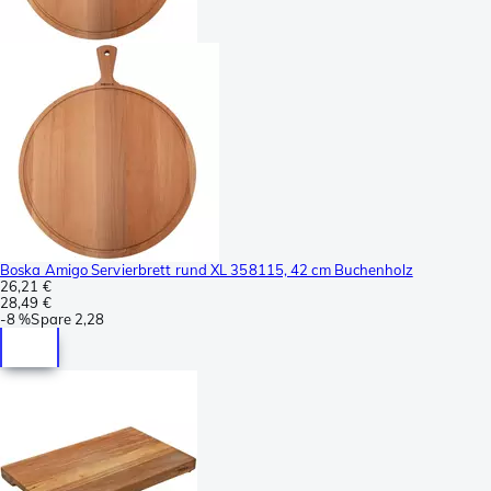
Boska Amigo Servierbrett rund XL 358115, 42 cm Buchenholz
26,21 €
28,49 €
-
8 %
Spare
2,28