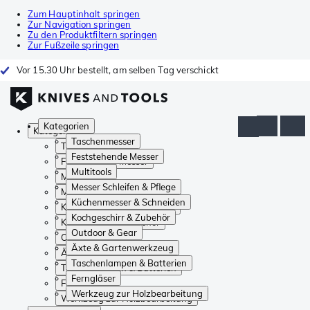
Zum Hauptinhalt springen
Zur Navigation springen
Zu den Produktfiltern springen
Zur Fußzeile springen
Vor 15.30 Uhr bestellt, am selben Tag verschickt
Kategorien
Kategorien
Taschenmesser
Taschenmesser
Feststehende Messer
Feststehende Messer
Multitools
Multitools
Messer Schleifen & Pflege
Messer Schleifen & Pflege
Küchenmesser & Schneiden
Küchenmesser & Schneiden
Kochgeschirr & Zubehör
Kochgeschirr & Zubehör
Outdoor & Gear
Outdoor & Gear
Äxte & Gartenwerkzeug
Äxte & Gartenwerkzeug
Taschenlampen & Batterien
Taschenlampen & Batterien
Ferngläser
Ferngläser
Werkzeug zur Holzbearbeitung
Werkzeug zur Holzbearbeitung