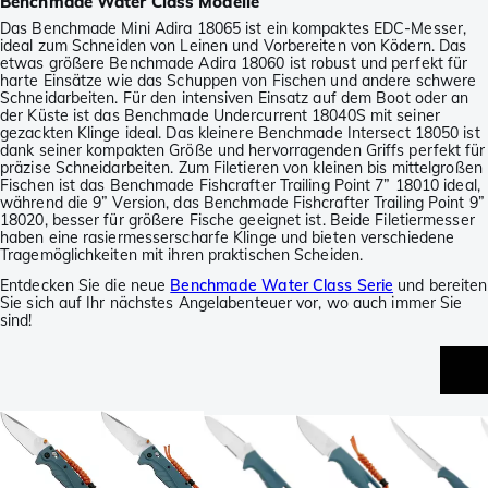
Benchmade Water Class Modelle
Das Benchmade Mini Adira 18065 ist ein kompaktes EDC-Messer,
ideal zum Schneiden von Leinen und Vorbereiten von Ködern. Das
etwas größere Benchmade Adira 18060 ist robust und perfekt für
harte Einsätze wie das Schuppen von Fischen und andere schwere
Schneidarbeiten. Für den intensiven Einsatz auf dem Boot oder an
der Küste ist das Benchmade Undercurrent 18040S mit seiner
gezackten Klinge ideal. Das kleinere Benchmade Intersect 18050 ist
dank seiner kompakten Größe und hervorragenden Griffs perfekt für
präzise Schneidarbeiten. Zum Filetieren von kleinen bis mittelgroßen
Fischen ist das Benchmade Fishcrafter Trailing Point 7” 18010 ideal,
während die 9” Version, das Benchmade Fishcrafter Trailing Point 9”
18020, besser für größere Fische geeignet ist. Beide Filetiermesser
haben eine rasiermesserscharfe Klinge und bieten verschiedene
Tragemöglichkeiten mit ihren praktischen Scheiden.
Entdecken Sie die neue
Benchmade Water Class Serie
und bereiten
Sie sich auf Ihr nächstes Angelabenteuer vor, wo auch immer Sie
sind!