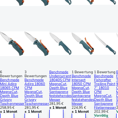
6
3
Benchmade
1 Bewertung
1 Bewertung
Bewertungen
Bewertungen
Undercurrent
Benchmade
Benchmade
F
Benchmade
Benchmade
18040S CPM
Intersect
Fishcrafter
T
Mini Adira
Adira 18060
MagnaCut,
18050 CPM
Trailing Point
9
18065 CPM
CPM
Depth Blue
MagnaCut,
7” 18010
MagnaCut,
MagnaCut,
Santoprene
Depth Blue
CPM
Depth Blue
Depth Blue
feststehendes
Santoprene
MagnaCut,
D
Grivory
Grivory
Messer
feststehendes
Depth Blue
S
Taschenmesser
Taschenmesser
281,95 €
Messer
Santoprene
F
258,95 €
281,95 €
± 1 Monat
224,95 €
Filetiermesser
2
± 1 Monat
± 1 Monat
± 1 Monat
202,99 €
V
Vorrätig