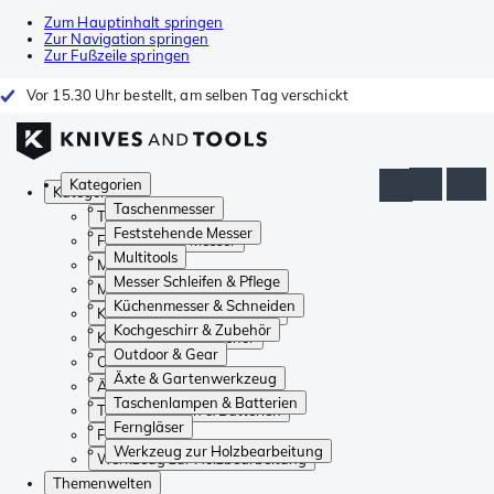
Zum Hauptinhalt springen
Zur Navigation springen
Zur Fußzeile springen
Vor 15.30 Uhr bestellt, am selben Tag verschickt
Kategorien
Kategorien
Taschenmesser
Taschenmesser
Feststehende Messer
Feststehende Messer
Multitools
Multitools
Messer Schleifen & Pflege
Messer Schleifen & Pflege
Küchenmesser & Schneiden
Küchenmesser & Schneiden
Kochgeschirr & Zubehör
Kochgeschirr & Zubehör
Outdoor & Gear
Outdoor & Gear
Äxte & Gartenwerkzeug
Äxte & Gartenwerkzeug
Taschenlampen & Batterien
Taschenlampen & Batterien
Ferngläser
Ferngläser
Werkzeug zur Holzbearbeitung
Werkzeug zur Holzbearbeitung
Themenwelten