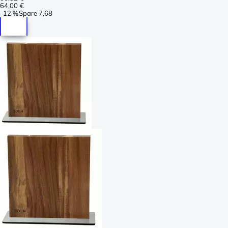
64,00 €
-
12 %
Spare
7,68