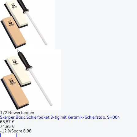
172 Bewertungen
Skerper Basic Schleifpaket 3-tlg mit Keramik-Schleifstab, SH004
65,87 €
74,85 €
-
12 %
Spare
8,98