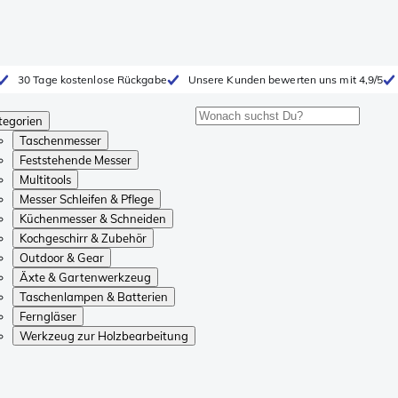
30 Tage kostenlose Rückgabe
Unsere Kunden bewerten uns mit 4,9/5
tegorien
Taschenmesser
Feststehende Messer
Multitools
Messer Schleifen & Pflege
Küchenmesser & Schneiden
Kochgeschirr & Zubehör
Outdoor & Gear
Äxte & Gartenwerkzeug
Taschenlampen & Batterien
Ferngläser
Werkzeug zur Holzbearbeitung