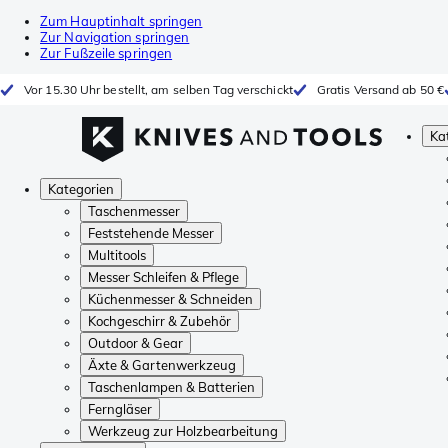
Zum Hauptinhalt springen
Zur Navigation springen
Zur Fußzeile springen
Vor 15.30 Uhr bestellt, am selben Tag verschickt
Gratis Versand ab 50 €
Ka
Kategorien
Taschenmesser
Feststehende Messer
Multitools
Messer Schleifen & Pflege
Küchenmesser & Schneiden
Kochgeschirr & Zubehör
Outdoor & Gear
Äxte & Gartenwerkzeug
Taschenlampen & Batterien
Ferngläser
Werkzeug zur Holzbearbeitung