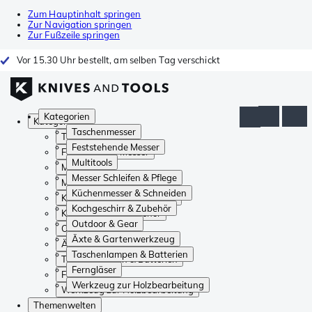
Zum Hauptinhalt springen
Zur Navigation springen
Zur Fußzeile springen
Vor 15.30 Uhr bestellt, am selben Tag verschickt
Kategorien
Kategorien
Taschenmesser
Taschenmesser
Feststehende Messer
Feststehende Messer
Multitools
Multitools
Messer Schleifen & Pflege
Messer Schleifen & Pflege
Küchenmesser & Schneiden
Küchenmesser & Schneiden
Kochgeschirr & Zubehör
Kochgeschirr & Zubehör
Outdoor & Gear
Outdoor & Gear
Äxte & Gartenwerkzeug
Äxte & Gartenwerkzeug
Taschenlampen & Batterien
Taschenlampen & Batterien
Ferngläser
Ferngläser
Werkzeug zur Holzbearbeitung
Werkzeug zur Holzbearbeitung
Themenwelten