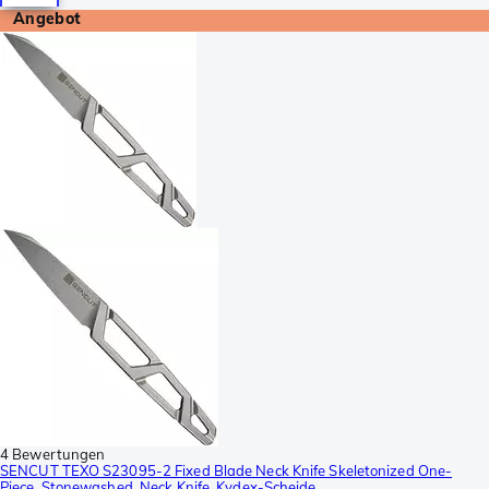
Angebot
4 Bewertungen
SENCUT TEXO S23095-2 Fixed Blade Neck Knife Skeletonized One-
Piece, Stonewashed, Neck Knife, Kydex-Scheide