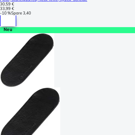
30,59 €
33,99 €
-
10 %
Spare
3,40
Neu