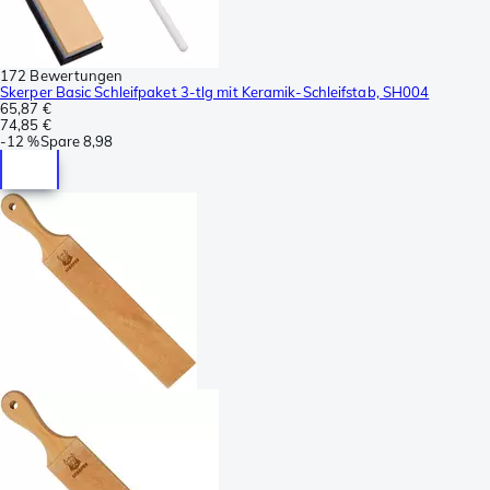
172 Bewertungen
Skerper Basic Schleifpaket 3-tlg mit Keramik-Schleifstab, SH004
65,87 €
74,85 €
-
12 %
Spare
8,98