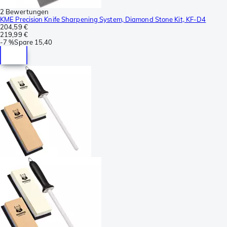
2 Bewertungen
KME Precision Knife Sharpening System, Diamond Stone Kit, KF-D4
204,59 €
219,99 €
-
7 %
Spare
15,40