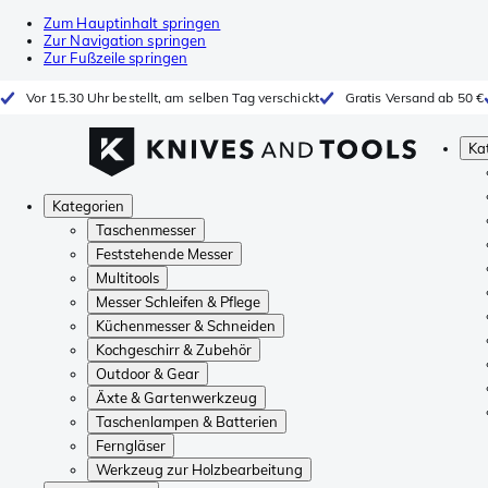
Zum Hauptinhalt springen
Zur Navigation springen
Zur Fußzeile springen
Vor 15.30 Uhr bestellt, am selben Tag verschickt
Gratis Versand ab 50 €
Ka
Kategorien
Taschenmesser
Feststehende Messer
Multitools
Messer Schleifen & Pflege
Küchenmesser & Schneiden
Kochgeschirr & Zubehör
Outdoor & Gear
Äxte & Gartenwerkzeug
Taschenlampen & Batterien
Ferngläser
Werkzeug zur Holzbearbeitung