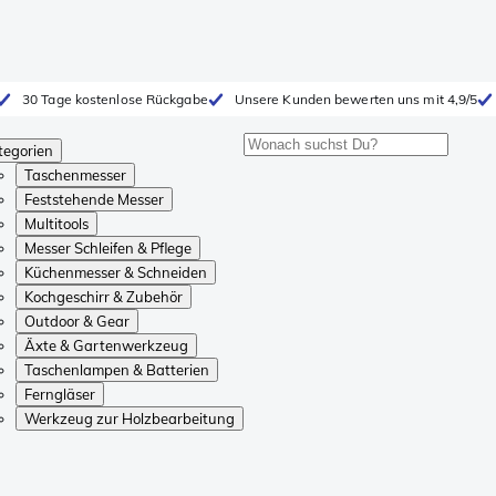
30 Tage kostenlose Rückgabe
Unsere Kunden bewerten uns mit 4,9/5
tegorien
Taschenmesser
Feststehende Messer
Multitools
Messer Schleifen & Pflege
Küchenmesser & Schneiden
Kochgeschirr & Zubehör
Outdoor & Gear
Äxte & Gartenwerkzeug
Taschenlampen & Batterien
Ferngläser
Werkzeug zur Holzbearbeitung