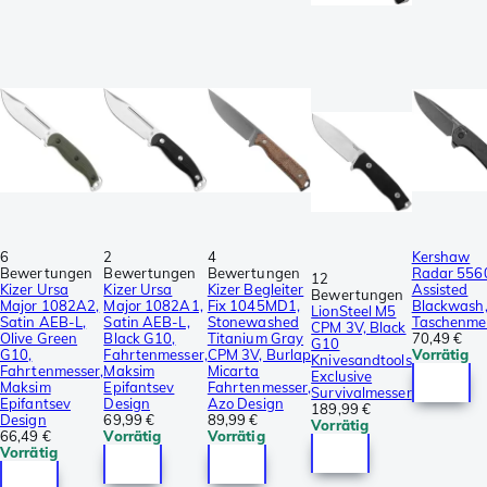
6
2
4
Kershaw
Bewertungen
Bewertungen
Bewertungen
Radar 556
12
Kizer Ursa
Kizer Ursa
Kizer Begleiter
Assisted
Bewertungen
Major 1082A2,
Major 1082A1,
Fix 1045MD1,
Blackwash
LionSteel M5
Satin AEB-L,
Satin AEB-L,
Stonewashed
Taschenme
CPM 3V, Black
Olive Green
Black G10,
Titanium Gray
70,49 €
G10
G10,
Fahrtenmesser,
CPM 3V, Burlap
Vorrätig
Knivesandtools
Fahrtenmesser,
Maksim
Micarta
Exclusive
Maksim
Epifantsev
Fahrtenmesser,
Survivalmesser
Epifantsev
Design
Azo Design
189,99 €
Design
69,99 €
89,99 €
Vorrätig
66,49 €
Vorrätig
Vorrätig
Vorrätig