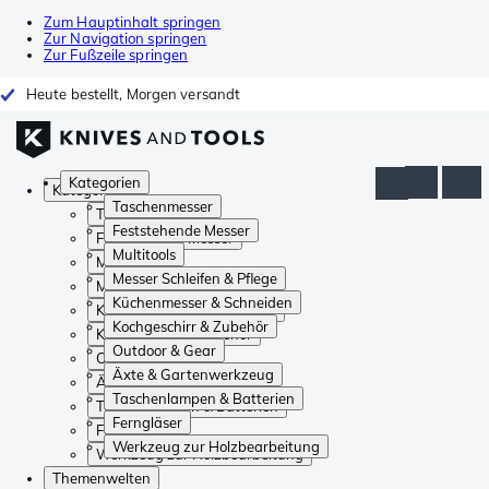
Zum Hauptinhalt springen
Zur Navigation springen
Zur Fußzeile springen
Heute bestellt, Morgen versandt
Kategorien
Kategorien
Taschenmesser
Taschenmesser
Feststehende Messer
Feststehende Messer
Multitools
Multitools
Messer Schleifen & Pflege
Messer Schleifen & Pflege
Küchenmesser & Schneiden
Küchenmesser & Schneiden
Kochgeschirr & Zubehör
Kochgeschirr & Zubehör
Outdoor & Gear
Outdoor & Gear
Äxte & Gartenwerkzeug
Äxte & Gartenwerkzeug
Taschenlampen & Batterien
Taschenlampen & Batterien
Ferngläser
Ferngläser
Werkzeug zur Holzbearbeitung
Werkzeug zur Holzbearbeitung
Themenwelten