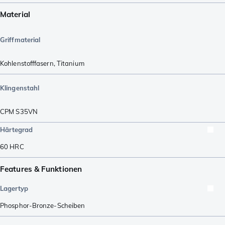
Material
Griffmaterial
Kohlenstofffasern
,
Titanium
Klingenstahl
CPM S35VN
Härtegrad
60
HRC
Features & Funktionen
Lagertyp
Phosphor-Bronze-Scheiben