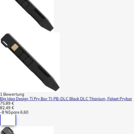
1 Bewertung
Big Idea Design Ti Pry Bar TI-PB-DLC Black DLC Titanium, Fidget Prybar
75,89 €
82,49 €
-
8 %
Spare
6,60