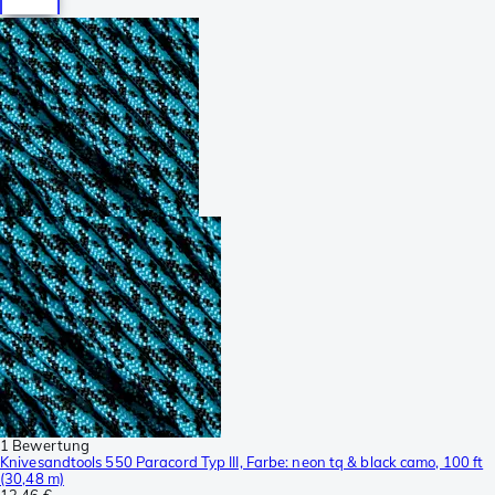
1 Bewertung
Knivesandtools 550 Paracord Typ III, Farbe: neon tq & black camo, 100 ft
(30,48 m)
13,46 €