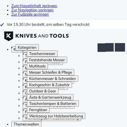
Zum Hauptinhalt springen
Zur Navigation springen
Zur Fußzeile springen
Vor 15.30 Uhr bestellt, am selben Tag verschickt
Kategorien
Kategorien
Taschenmesser
Taschenmesser
Feststehende Messer
Feststehende Messer
Multitools
Multitools
Messer Schleifen & Pflege
Messer Schleifen & Pflege
Küchenmesser & Schneiden
Küchenmesser & Schneiden
Kochgeschirr & Zubehör
Kochgeschirr & Zubehör
Outdoor & Gear
Outdoor & Gear
Äxte & Gartenwerkzeug
Äxte & Gartenwerkzeug
Taschenlampen & Batterien
Taschenlampen & Batterien
Ferngläser
Ferngläser
Werkzeug zur Holzbearbeitung
Werkzeug zur Holzbearbeitung
Themenwelten