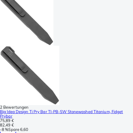
2 Bewertungen
Big Idea Design Ti Pry Bar TI-PB-SW Stonewashed Titanium, Fidget
Prybar
75,89 €
82,49 €
-
8 %
Spare
6,60