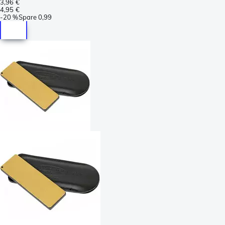
3,96 €
4,95 €
-
20 %
Spare
0,99