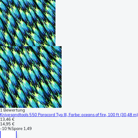
1 Bewertung
Knivesandtools 550 Paracord Typ III, Farbe: oceans of fire, 100 ft (30,48 m)
13,46 €
14,95 €
-
10 %
Spare
1,49