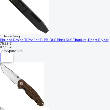
1 Bewertung
Big Idea Design Ti Pry Bar TI-PB-DLC Black DLC Titanium, Fidget Prybar
75,89 €
82,49 €
-
8 %
Spare
6,60