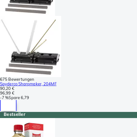
675 Bewertungen
Spyderco Sharpmaker, 204MF
90,20 €
96,99 €
-
7 %
Spare
6,79
Bestseller