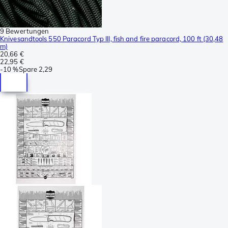
9 Bewertungen
Knivesandtools 550 Paracord Typ III, fish and fire paracord, 100 ft (30,48
m)
20,66 €
22,95 €
-
10 %
Spare
2,29