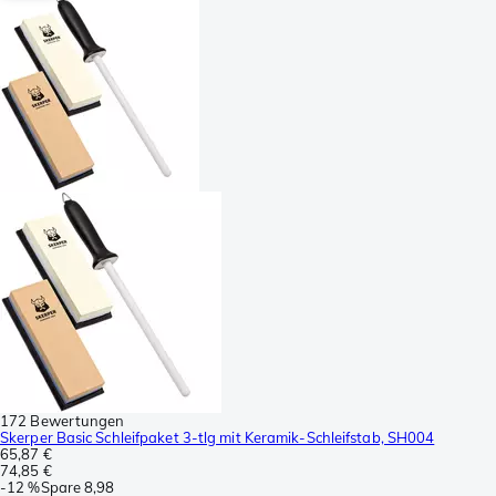
172 Bewertungen
Skerper Basic Schleifpaket 3-tlg mit Keramik-Schleifstab, SH004
65,87 €
74,85 €
-
12 %
Spare
8,98