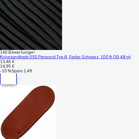
140 Bewertungen
Knivesandtools 550 Paracord Typ III, Farbe: Schwarz, 100 ft (30,48 m)
13,46 €
14,95 €
-
10 %
Spare
1,49