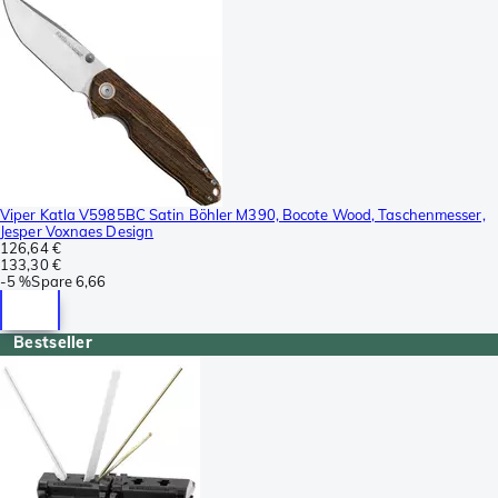
Viper Katla V5985BC Satin Böhler M390, Bocote Wood, Taschenmesser,
Jesper Voxnaes Design
126,64 €
133,30 €
-
5 %
Spare
6,66
Bestseller