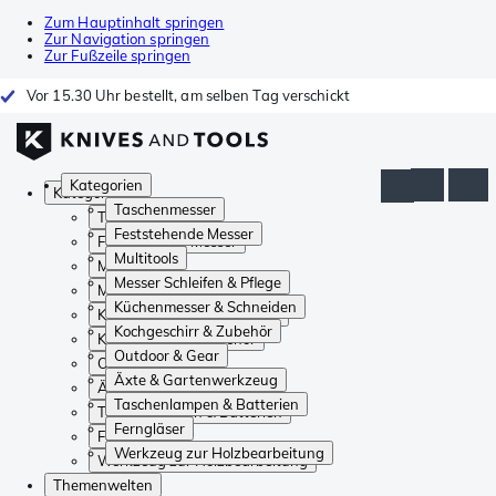
Zum Hauptinhalt springen
Zur Navigation springen
Zur Fußzeile springen
Vor 15.30 Uhr bestellt, am selben Tag verschickt
Kategorien
Kategorien
Taschenmesser
Taschenmesser
Feststehende Messer
Feststehende Messer
Multitools
Multitools
Messer Schleifen & Pflege
Messer Schleifen & Pflege
Küchenmesser & Schneiden
Küchenmesser & Schneiden
Kochgeschirr & Zubehör
Kochgeschirr & Zubehör
Outdoor & Gear
Outdoor & Gear
Äxte & Gartenwerkzeug
Äxte & Gartenwerkzeug
Taschenlampen & Batterien
Taschenlampen & Batterien
Ferngläser
Ferngläser
Werkzeug zur Holzbearbeitung
Werkzeug zur Holzbearbeitung
Themenwelten