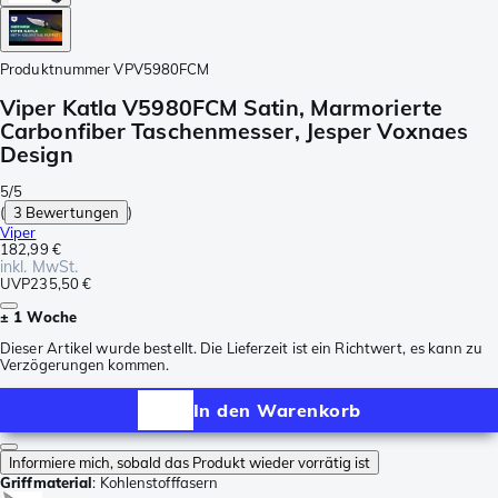
Produktnummer
VPV5980FCM
Viper Katla V5980FCM Satin, Marmorierte
Carbonfiber Taschenmesser, Jesper Voxnaes
Design
5/5
(
3 Bewertungen
)
Viper
182,99 €
inkl. MwSt.
UVP
235,50 €
± 1 Woche
Dieser Artikel wurde bestellt. Die Lieferzeit ist ein Richtwert, es kann zu
Verzögerungen kommen.
In den Warenkorb
Informiere mich, sobald das Produkt wieder vorrätig ist
Griffmaterial
:
Kohlenstofffasern