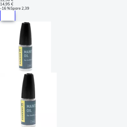
14,95 €
-
16 %
Spare
2,39