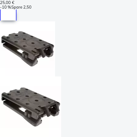
25,00 €
-
10 %
Spare
2,50