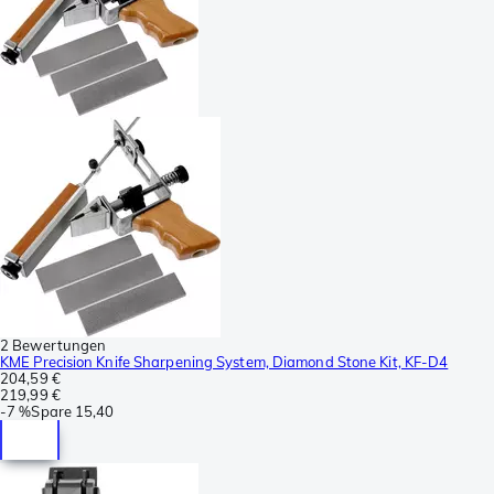
2 Bewertungen
KME Precision Knife Sharpening System, Diamond Stone Kit, KF-D4
204,59 €
219,99 €
-
7 %
Spare
15,40