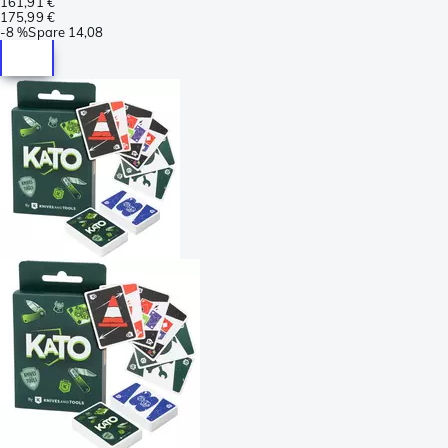
161,91 €
175,99 €
-
8 %
Spare
14,08