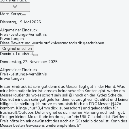
Sortieren nach
:
Marc
, Korsør
Dienstag, 19. Mai 2026
Allgemeiner Eindruck
Preis-Leistungs-Verhältnis
Erwartungen
Diese Bewertung wurde auf knivesandtools.dk geschrieben,
Original ansehen
Dominik
, Landshut
Donnerstag, 27. November 2025
Allgemeiner Eindruck
Preis-Leistungs-Verhältnis
Erwartungen
Erster Eindruck ist sehr gut denn das Messer liegt gut in der Hand. Was
mir gleich aufgefallen ist, dass es keine scharfen Kanten gibt, weder am
Messer (außer da wo es scharf sein soll 😅) noch an der Kydex Scheide.
Das hat mir auch sehr gut gefallen denn es zeugt von Qualität und keiner
billigen Herstellung. Ich nutze es hauptsächlich als EDC Messer (§42a
konform, Klinge „nur“ 3,4mm dick, superscharf) und gelegentlich für
Bushcraft/Outdoor. Dafür eignet es sich meiner Meinung nach sehr gut.
Einziger kleiner Makel finde ich dass „nur“ ein Ulti-Clip dabei ist. Bei dem
Preis hätte ich mir gewünscht das noch ein Gürtelclip dabei ist. Kann das
Messer besten Gewissens weiterempfehlen. 5*