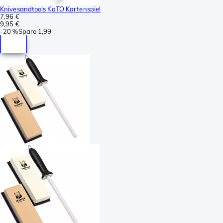
Knivesandtools KaTO Kartenspiel
7,96 €
9,95 €
-
20 %
Spare
1,99