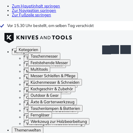
Zum Hauptinhalt springen
Zur Navigation springen
Zur Fußzeile springen
Vor 15.30 Uhr bestellt, am selben Tag verschickt
Kategorien
Kategorien
Taschenmesser
Taschenmesser
Feststehende Messer
Feststehende Messer
Multitools
Multitools
Messer Schleifen & Pflege
Messer Schleifen & Pflege
Küchenmesser & Schneiden
Küchenmesser & Schneiden
Kochgeschirr & Zubehör
Kochgeschirr & Zubehör
Outdoor & Gear
Outdoor & Gear
Äxte & Gartenwerkzeug
Äxte & Gartenwerkzeug
Taschenlampen & Batterien
Taschenlampen & Batterien
Ferngläser
Ferngläser
Werkzeug zur Holzbearbeitung
Werkzeug zur Holzbearbeitung
Themenwelten