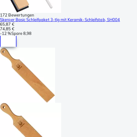
172 Bewertungen
Skerper Basic Schleifpaket 3-tlg mit Keramik-Schleifstab, SH004
65,87 €
74,85 €
-
12 %
Spare
8,98