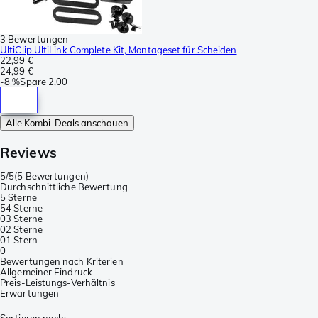
3 Bewertungen
UltiClip UltiLink Complete Kit, Montageset für Scheiden
22,99 €
24,99 €
-
8 %
Spare
2,00
Alle Kombi-Deals anschauen
Reviews
5/5
(
5 Bewertungen
)
Durchschnittliche Bewertung
5 Sterne
5
4 Sterne
0
3 Sterne
0
2 Sterne
0
1 Stern
0
Bewertungen nach Kriterien
Allgemeiner Eindruck
Preis-Leistungs-Verhältnis
Erwartungen