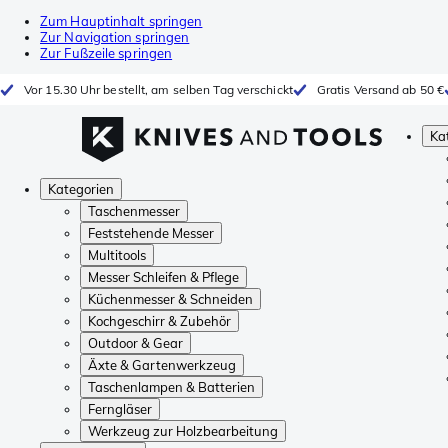
Zum Hauptinhalt springen
Zur Navigation springen
Zur Fußzeile springen
Vor 15.30 Uhr bestellt, am selben Tag verschickt
Gratis Versand ab 50 €
Ka
Kategorien
Taschenmesser
Feststehende Messer
Multitools
Messer Schleifen & Pflege
Küchenmesser & Schneiden
Kochgeschirr & Zubehör
Outdoor & Gear
Äxte & Gartenwerkzeug
Taschenlampen & Batterien
Ferngläser
Werkzeug zur Holzbearbeitung