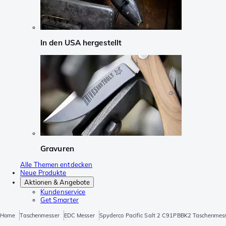
In den USA hergestellt
Gravuren
Alle Themen entdecken
Neue Produkte
Aktionen & Angebote
Kundenservice
Get Smarter
Home
Taschenmesser
EDC Messer
Spyderco Pacific Salt 2 C91PBBK2 Taschenmess