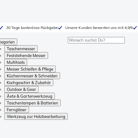
30 Tage kostenlose Rückgabe
Unsere Kunden bewerten uns mit 4,9/5
tegorien
Taschenmesser
Feststehende Messer
Multitools
Messer Schleifen & Pflege
Küchenmesser & Schneiden
Kochgeschirr & Zubehör
Outdoor & Gear
Äxte & Gartenwerkzeug
Taschenlampen & Batterien
Ferngläser
Werkzeug zur Holzbearbeitung