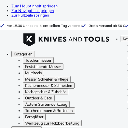
Zum Hauptinhalt springen
Zur Navigation springen
Zur Fußzeile springen
Vor 15.30 Uhr bestellt, am selben Tag versandt
Gratis Versand ab 50 €
Ka
Kategorien
Taschenmesser
Feststehende Messer
Multitools
Messer Schleifen & Pflege
Küchenmesser & Schneiden
Kochgeschirr & Zubehör
Outdoor & Gear
Äxte & Gartenwerkzeug
Taschenlampen & Batterien
Ferngläser
Werkzeug zur Holzbearbeitung