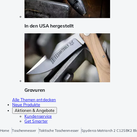
In den USA hergestellt
Gravuren
Alle Themen entdecken
Neue Produkte
Aktionen & Angebote
Kundenservice
Get Smarter
Home
Taschenmesser
Taktische Taschenmesser
Spyderco Matriarch 2 C12SBK2 Bla