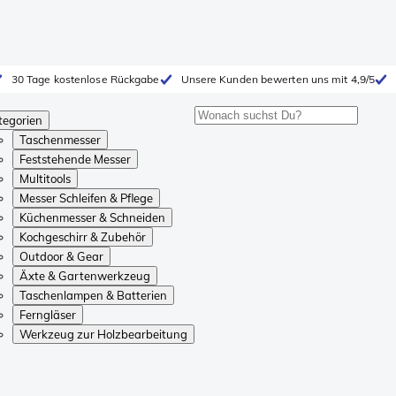
30 Tage kostenlose Rückgabe
Unsere Kunden bewerten uns mit 4,9/5
tegorien
Taschenmesser
Feststehende Messer
Multitools
Messer Schleifen & Pflege
Küchenmesser & Schneiden
Kochgeschirr & Zubehör
Outdoor & Gear
Äxte & Gartenwerkzeug
Taschenlampen & Batterien
Ferngläser
Werkzeug zur Holzbearbeitung