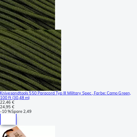
Knivesandtools 550 Paracord Typ III Military Spec , Farbe: Camo Green,
100 ft (30,48 m)
22,46 €
24,95 €
-
10 %
Spare
2,49