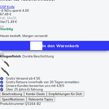
QSP Knife
-
6 %
Du sparst
4,00
67,49 €
inkl. MwSt.
Von
71,49 €
Vorrätig
Heute bestellt, Morgen versandt
In den Warenkorb
Klingenfinish
:
Dunkle Beschichtung
Gratis Versand ab € 50
Gratis Retoure innerhalb von 30 Tagen anmelden
Unsere Kunden bewerten uns mit 4,9/5
Über 25 Jahre Erfahrung
Beschreibung
Kombi-Deals
Empfehlungen für Dich
Spezifikationen
Relevante Topics
Produktnummer
QS164-B2