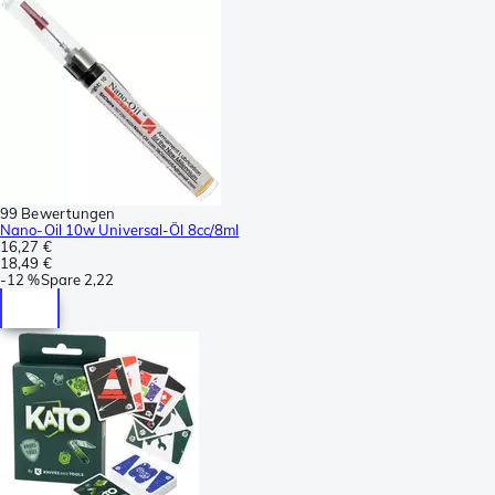
99 Bewertungen
Nano-Oil 10w Universal-Öl 8cc/8ml
16,27 €
18,49 €
-
12 %
Spare
2,22