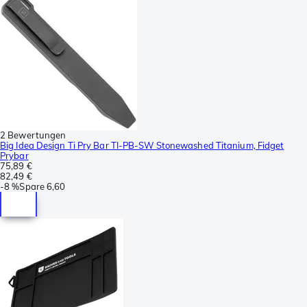
2 Bewertungen
Big Idea Design Ti Pry Bar TI-PB-SW Stonewashed Titanium, Fidget
Prybar
75,89 €
82,49 €
-
8 %
Spare
6,60