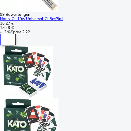
99 Bewertungen
Nano-Oil 10w Universal-Öl 8cc/8ml
16,27 €
18,49 €
-
12 %
Spare
2,22