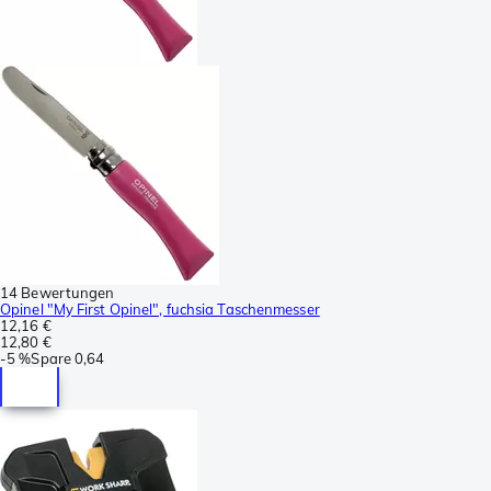
14 Bewertungen
Opinel "My First Opinel", fuchsia Taschenmesser
12,16 €
12,80 €
-
5 %
Spare
0,64