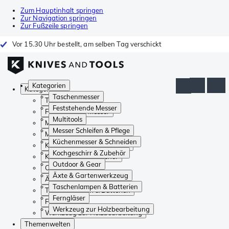
Zum Hauptinhalt springen
Zur Navigation springen
Zur Fußzeile springen
Vor 15.30 Uhr bestellt, am selben Tag verschickt
Kategorien
Kategorien
Taschenmesser
Taschenmesser
Feststehende Messer
Feststehende Messer
Multitools
Multitools
Messer Schleifen & Pflege
Messer Schleifen & Pflege
Küchenmesser & Schneiden
Küchenmesser & Schneiden
Kochgeschirr & Zubehör
Kochgeschirr & Zubehör
Outdoor & Gear
Outdoor & Gear
Äxte & Gartenwerkzeug
Äxte & Gartenwerkzeug
Taschenlampen & Batterien
Taschenlampen & Batterien
Ferngläser
Ferngläser
Werkzeug zur Holzbearbeitung
Werkzeug zur Holzbearbeitung
Themenwelten