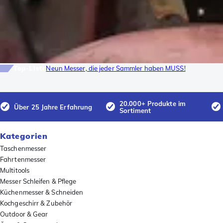
Top-Liste
Neun Messer, die jeder Sammler haben MUSS!
20.000+ Produkte im
Über 25 Jahre Erfahrung
Sortiment
Kategorien
Taschenmesser
Fahrtenmesser
Multitools
Messer Schleifen & Pflege
Küchenmesser & Schneiden
Kochgeschirr & Zubehör
Outdoor & Gear