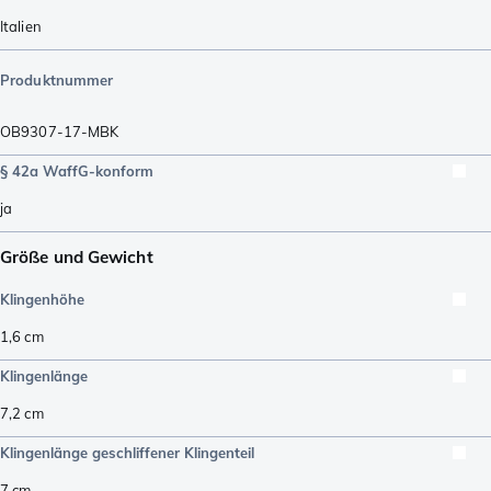
Italien
Produktnummer
OB9307-17-MBK
§ 42a WaffG-konform
ja
Größe und Gewicht
Klingenhöhe
1,6
cm
Klingenlänge
7,2
cm
Klingenlänge geschliffener Klingenteil
7
cm