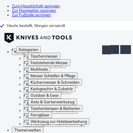
Zum Hauptinhalt springen
Zur Navigation springen
Zur Fußzeile springen
Heute bestellt, Morgen versandt
Kategorien
Kategorien
Taschenmesser
Taschenmesser
Feststehende Messer
Feststehende Messer
Multitools
Multitools
Messer Schleifen & Pflege
Messer Schleifen & Pflege
Küchenmesser & Schneiden
Küchenmesser & Schneiden
Kochgeschirr & Zubehör
Kochgeschirr & Zubehör
Outdoor & Gear
Outdoor & Gear
Äxte & Gartenwerkzeug
Äxte & Gartenwerkzeug
Taschenlampen & Batterien
Taschenlampen & Batterien
Ferngläser
Ferngläser
Werkzeug zur Holzbearbeitung
Werkzeug zur Holzbearbeitung
Themenwelten