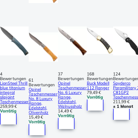
4
37
168
124
Bewertungen
Bewertungen
Bewertungen
Bewertunge
61
LionSteel Thrill
Opinel
Buck Modell
Spyderco
Bewertungen
blue titanium
Taschenmesser
112 Ranger
Paramilitary 
Opinel
integral
No. 6 Luxury
79,49 €
C81GP2
Taschenmesser
slipjoint
Range,
Vorrätig
Taschenmess
No. 8 Luxury
Taschenmesser
Edelstahl,
211,99 €
Range,
259,99 €
Walnussholz
± 1 Monat
Edelstahl,
Vorrätig
14,49 €
Olivenholz
Vorrätig
15,49 €
Vorrätig