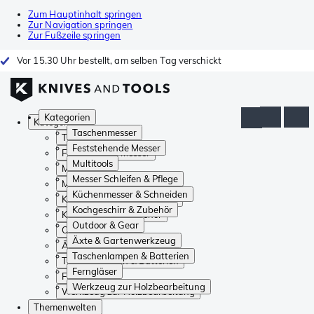
Zum Hauptinhalt springen
Zur Navigation springen
Zur Fußzeile springen
Vor 15.30 Uhr bestellt, am selben Tag verschickt
Kategorien
Kategorien
Taschenmesser
Taschenmesser
Feststehende Messer
Feststehende Messer
Multitools
Multitools
Messer Schleifen & Pflege
Messer Schleifen & Pflege
Küchenmesser & Schneiden
Küchenmesser & Schneiden
Kochgeschirr & Zubehör
Kochgeschirr & Zubehör
Outdoor & Gear
Outdoor & Gear
Äxte & Gartenwerkzeug
Äxte & Gartenwerkzeug
Taschenlampen & Batterien
Taschenlampen & Batterien
Ferngläser
Ferngläser
Werkzeug zur Holzbearbeitung
Werkzeug zur Holzbearbeitung
Themenwelten