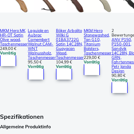
MKM Hero MK
Laguiole en
Böker Arbolito
MKM Hero
2
HR-OT Satin
Aubrac
Wilki G
Stonewashed,
Bewertung
Olive wood,
Camembert
01BA3722G
Tan G10,
ANV P150,
Taschenmesser
Walnut CAM-
Satin 14C28N,
Titanium
P150-001,
249,00 €
WNT
Guayacan
Bolsters,
Sandvik
Vorrätig
Walnussholz,
Wood,
Taschenmesser
14C28N, Bl
Taschenmesser
Taschenmesser
229,00 €
GRN,
95,50 €
104,99 €
Vorrätig
Fahrtenmes
Vorrätig
Vorrätig
Petr Janda
Design
90,80 €
Vorrätig
Spezifikationen
Allgemeine Produktinfo