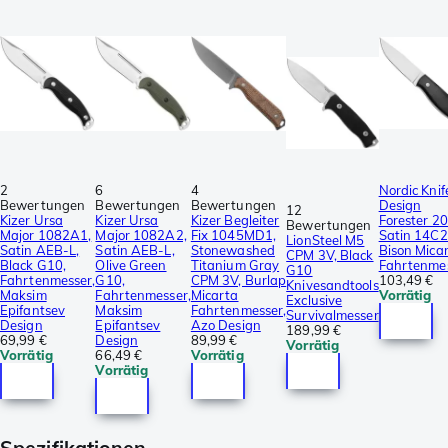
2
6
4
Nordic Knif
Bewertungen
Bewertungen
Bewertungen
Design
12
Kizer Ursa
Kizer Ursa
Kizer Begleiter
Forester 2
Bewertungen
Major 1082A1,
Major 1082A2,
Fix 1045MD1,
Satin 14C
LionSteel M5
Satin AEB-L,
Satin AEB-L,
Stonewashed
Bison Micar
CPM 3V, Black
Black G10,
Olive Green
Titanium Gray
Fahrtenme
G10
Fahrtenmesser,
G10,
CPM 3V, Burlap
103,49 €
Knivesandtools
Maksim
Fahrtenmesser,
Micarta
Vorrätig
Exclusive
Epifantsev
Maksim
Fahrtenmesser,
Survivalmesser
Design
Epifantsev
Azo Design
189,99 €
69,99 €
Design
89,99 €
Vorrätig
Vorrätig
66,49 €
Vorrätig
Vorrätig
Spezifikationen