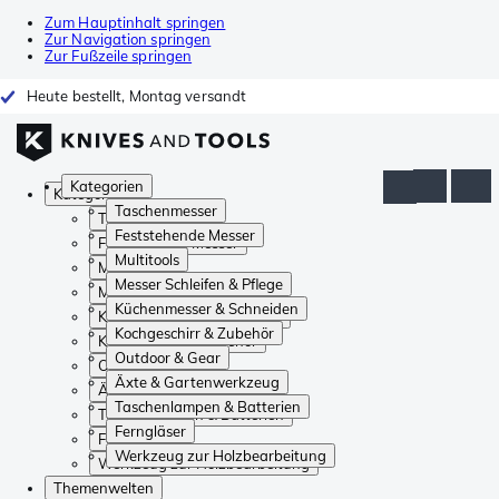
Zum Hauptinhalt springen
Zur Navigation springen
Zur Fußzeile springen
Heute bestellt, Montag versandt
Kategorien
Kategorien
Taschenmesser
Taschenmesser
Feststehende Messer
Feststehende Messer
Multitools
Multitools
Messer Schleifen & Pflege
Messer Schleifen & Pflege
Küchenmesser & Schneiden
Küchenmesser & Schneiden
Kochgeschirr & Zubehör
Kochgeschirr & Zubehör
Outdoor & Gear
Outdoor & Gear
Äxte & Gartenwerkzeug
Äxte & Gartenwerkzeug
Taschenlampen & Batterien
Taschenlampen & Batterien
Ferngläser
Ferngläser
Werkzeug zur Holzbearbeitung
Werkzeug zur Holzbearbeitung
Themenwelten