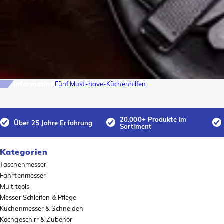
Information
Fünf Must-have-Küchenhilfen
20.000+ Produkte im
Über 25 Jahre Erfahrung
Sortiment
Kategorien
Taschenmesser
Fahrtenmesser
Multitools
Messer Schleifen & Pflege
Küchenmesser & Schneiden
Kochgeschirr & Zubehör