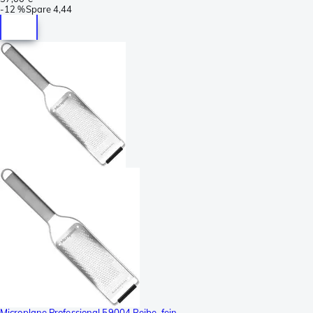
-
12 %
Spare
4,44
Microplane Professional 59004 Reibe, fein