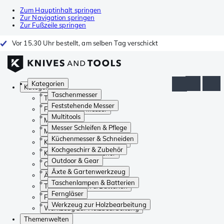
Zum Hauptinhalt springen
Zur Navigation springen
Zur Fußzeile springen
Vor 15.30 Uhr bestellt, am selben Tag verschickt
Kategorien
Kategorien
Taschenmesser
Taschenmesser
Feststehende Messer
Feststehende Messer
Multitools
Multitools
Messer Schleifen & Pflege
Messer Schleifen & Pflege
Küchenmesser & Schneiden
Küchenmesser & Schneiden
Kochgeschirr & Zubehör
Kochgeschirr & Zubehör
Outdoor & Gear
Outdoor & Gear
Äxte & Gartenwerkzeug
Äxte & Gartenwerkzeug
Taschenlampen & Batterien
Taschenlampen & Batterien
Ferngläser
Ferngläser
Werkzeug zur Holzbearbeitung
Werkzeug zur Holzbearbeitung
Themenwelten