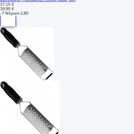
37,15 €
39,95 €
-
7 %
Spare
2,80