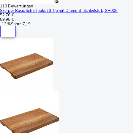
110 Bewertungen
Skerper Basic Schleifpaket 3-tlg mit Diamant-Schleifstab, SH006
52,76 €
59,95 €
-
12 %
Spare
7,19