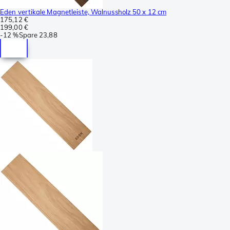
Eden vertikale Magnetleiste, Walnussholz 50 x 12 cm
175,12 €
199,00 €
-
12 %
Spare
23,88