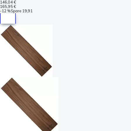
146,04 €
165,95 €
-
12 %
Spare
19,91