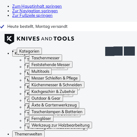
Zum Hauptinhalt springen
Zur Navigation springen
Zur Fußzeile springen
Heute bestellt, Montag versandt
Kategorien
Kategorien
Taschenmesser
Taschenmesser
Feststehende Messer
Feststehende Messer
Multitools
Multitools
Messer Schleifen & Pflege
Messer Schleifen & Pflege
Küchenmesser & Schneiden
Küchenmesser & Schneiden
Kochgeschirr & Zubehör
Kochgeschirr & Zubehör
Outdoor & Gear
Outdoor & Gear
Äxte & Gartenwerkzeug
Äxte & Gartenwerkzeug
Taschenlampen & Batterien
Taschenlampen & Batterien
Ferngläser
Ferngläser
Werkzeug zur Holzbearbeitung
Werkzeug zur Holzbearbeitung
Themenwelten