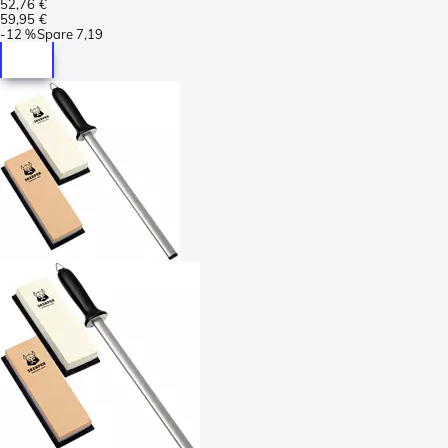
52,76 €
59,95 €
-
12 %
Spare
7,19