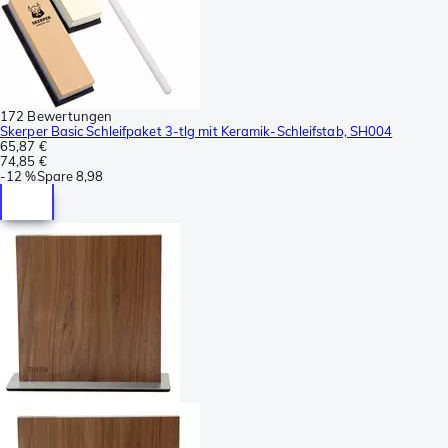
172 Bewertungen
Skerper Basic Schleifpaket 3-tlg mit Keramik-Schleifstab, SH004
65,87 €
74,85 €
-
12 %
Spare
8,98