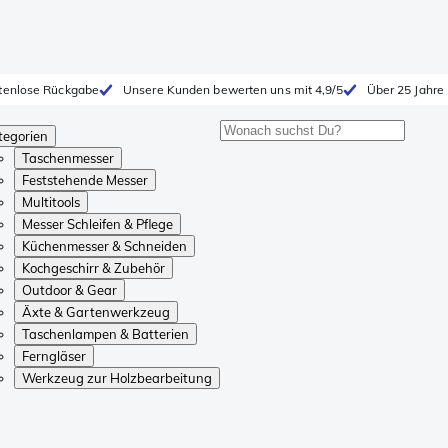
tenlose Rückgabe
Unsere Kunden bewerten uns mit 4,9/5
Über 25 Jahre
tegorien
Taschenmesser
Feststehende Messer
Multitools
Messer Schleifen & Pflege
Küchenmesser & Schneiden
Kochgeschirr & Zubehör
Outdoor & Gear
Äxte & Gartenwerkzeug
Taschenlampen & Batterien
Ferngläser
Werkzeug zur Holzbearbeitung