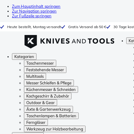
Zum Hauptinhalt springen
Zur Navigation springen
Zur Fußzeile springen
Heute bestellt, Montag versandt
Gratis Versand ab 50 €
30 Tage kos
Ka
Kategorien
Taschenmesser
Feststehende Messer
Multitools
Messer Schleifen & Pflege
Küchenmesser & Schneiden
Kochgeschirr & Zubehör
Outdoor & Gear
Äxte & Gartenwerkzeug
Taschenlampen & Batterien
Ferngläser
Werkzeug zur Holzbearbeitung