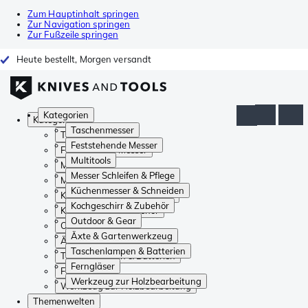
Zum Hauptinhalt springen
Zur Navigation springen
Zur Fußzeile springen
Heute bestellt, Morgen versandt
Kategorien
Kategorien
Taschenmesser
Taschenmesser
Feststehende Messer
Feststehende Messer
Multitools
Multitools
Messer Schleifen & Pflege
Messer Schleifen & Pflege
Küchenmesser & Schneiden
Küchenmesser & Schneiden
Kochgeschirr & Zubehör
Kochgeschirr & Zubehör
Outdoor & Gear
Outdoor & Gear
Äxte & Gartenwerkzeug
Äxte & Gartenwerkzeug
Taschenlampen & Batterien
Taschenlampen & Batterien
Ferngläser
Ferngläser
Werkzeug zur Holzbearbeitung
Werkzeug zur Holzbearbeitung
Themenwelten