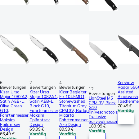
6
2
4
Kershaw
Bewertungen
Bewertungen
Bewertungen
Radar 556
12
Kizer Ursa
Kizer Ursa
Kizer Begleiter
Assisted
Bewertungen
Major 1082A2,
Major 1082A1,
Fix 1045MD1,
Blackwash
LionSteel M5
Satin AEB-L,
Satin AEB-L,
Stonewashed
Taschenme
CPM 3V, Black
Olive Green
Black G10,
Titanium Gray
70,49 €
G10
G10,
Fahrtenmesser,
CPM 3V, Burlap
Vorrätig
Knivesandtools
Fahrtenmesser,
Maksim
Micarta
Exclusive
Maksim
Epifantsev
Fahrtenmesser,
Survivalmesser
Epifantsev
Design
Azo Design
189,99 €
Design
69,99 €
89,99 €
Vorrätig
66,49 €
Vorrätig
Vorrätig
Vorrätig