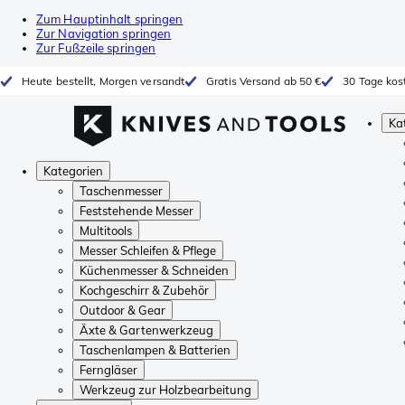
Zum Hauptinhalt springen
Zur Navigation springen
Zur Fußzeile springen
Heute bestellt, Morgen versandt
Gratis Versand ab 50 €
30 Tage kos
Ka
Kategorien
Taschenmesser
Feststehende Messer
Multitools
Messer Schleifen & Pflege
Küchenmesser & Schneiden
Kochgeschirr & Zubehör
Outdoor & Gear
Äxte & Gartenwerkzeug
Taschenlampen & Batterien
Ferngläser
Werkzeug zur Holzbearbeitung