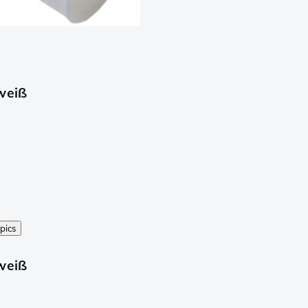
weiß
pics
weiß