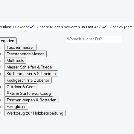
tenlose Rückgabe
Unsere Kunden bewerten uns mit 4,9/5
Über 25 Jahre
tegorien
Taschenmesser
Feststehende Messer
Multitools
Messer Schleifen & Pflege
Küchenmesser & Schneiden
Kochgeschirr & Zubehör
Outdoor & Gear
Äxte & Gartenwerkzeug
Taschenlampen & Batterien
Ferngläser
Werkzeug zur Holzbearbeitung