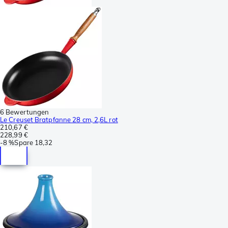
6 Bewertungen
Le Creuset Bratpfanne 28 cm, 2,6L rot
210,67 €
228,99 €
-
8 %
Spare
18,32