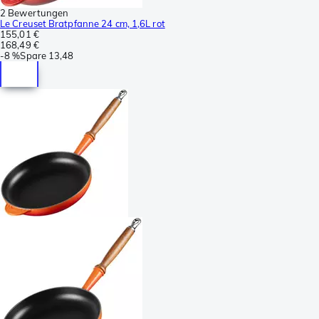
2 Bewertungen
Le Creuset Bratpfanne 24 cm, 1,6L rot
155,01 €
168,49 €
-
8 %
Spare
13,48