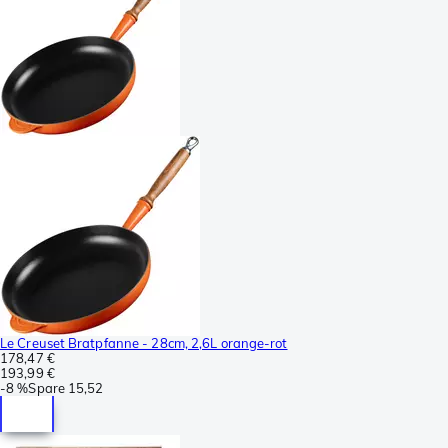
Le Creuset Bratpfanne - 28cm, 2,6L orange-rot
178,47 €
193,99 €
-
8 %
Spare
15,52