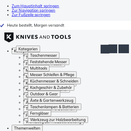
Zum Hauptinhalt springen
Zur Navigation springen
Zur Fußzeile springen
Heute bestellt, Morgen versandt
Kategorien
Kategorien
Taschenmesser
Taschenmesser
Feststehende Messer
Feststehende Messer
Multitools
Multitools
Messer Schleifen & Pflege
Messer Schleifen & Pflege
Küchenmesser & Schneiden
Küchenmesser & Schneiden
Kochgeschirr & Zubehör
Kochgeschirr & Zubehör
Outdoor & Gear
Outdoor & Gear
Äxte & Gartenwerkzeug
Äxte & Gartenwerkzeug
Taschenlampen & Batterien
Taschenlampen & Batterien
Ferngläser
Ferngläser
Werkzeug zur Holzbearbeitung
Werkzeug zur Holzbearbeitung
Themenwelten