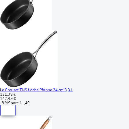
Le Creuset TNS flache Pfanne 24 cm 3,3 L
131,09 €
142,49 €
-
8 %
Spare
11,40