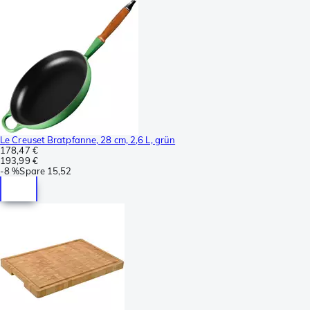
Le Creuset Bratpfanne, 28 cm, 2,6 L, grün
178,47 €
193,99 €
-
8 %
Spare
15,52