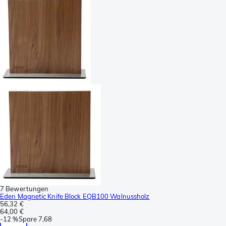
7 Bewertungen
Eden Magnetic Knife Block EQB100 Walnussholz
56,32 €
64,00 €
-
12 %
Spare
7,68