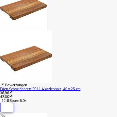
15 Bewertungen
Eden Schneidebrett P011 Akazienholz, 40 x 25 cm
36,96 €
42,00 €
-
12 %
Spare
5,04