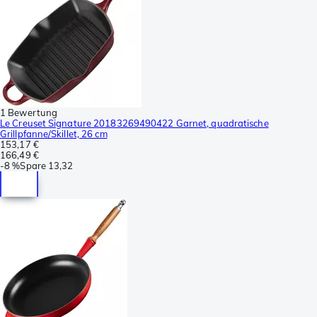
1 Bewertung
Le Creuset Signature 20183269490422 Garnet, quadratische
Grillpfanne/Skillet, 26 cm
153,17 €
166,49 €
-
8 %
Spare
13,32