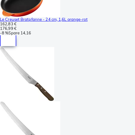
Le Creuset Bratpfanne - 24 cm, 1,6L orange-rot
162,83 €
176,99 €
-
8 %
Spare
14,16