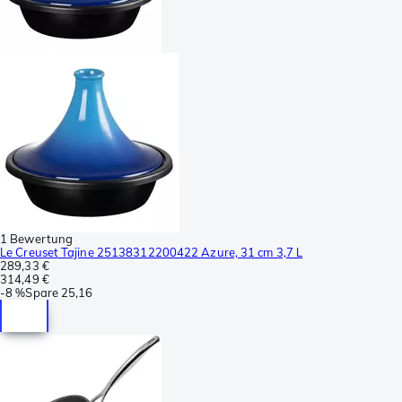
1 Bewertung
Le Creuset Tajine 25138312200422 Azure, 31 cm 3,7 L
289,33 €
314,49 €
-
8 %
Spare
25,16