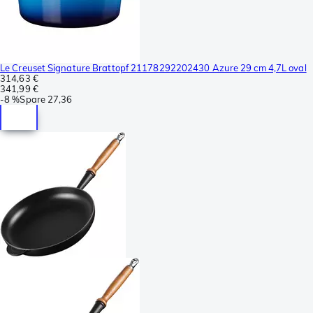
Le Creuset Signature Brattopf 21178292202430 Azure 29 cm 4,7L oval
314,63 €
341,99 €
-
8 %
Spare
27,36