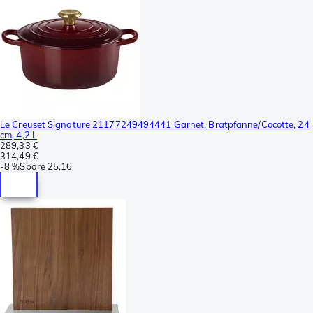
Le Creuset Signature 21177249494441 Garnet, Bratpfanne/Cocotte, 24
cm, 4,2 L
289,33 €
314,49 €
-
8 %
Spare
25,16