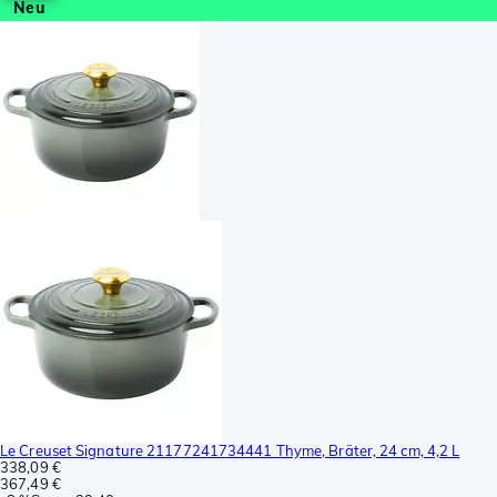
Neu
Le Creuset Signature 21177241734441 Thyme, Bräter, 24 cm, 4,2 L
338,09 €
367,49 €