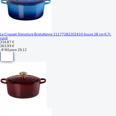
Le Creuset Signature Bratpfanne 21177282202430 Azure 28 cm 6.7L
rund
334,87 €
363,99 €
-
8 %
Spare
29,12