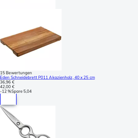
15 Bewertungen
Eden Schneidebrett P011 Akazienholz, 40 x 25 cm
36,96 €
42,00 €
-
12 %
Spare
5,04