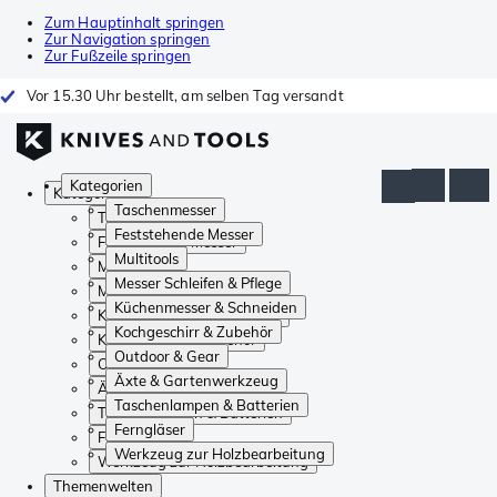
Zum Hauptinhalt springen
Zur Navigation springen
Zur Fußzeile springen
Vor 15.30 Uhr bestellt, am selben Tag versandt
Kategorien
Kategorien
Taschenmesser
Taschenmesser
Feststehende Messer
Feststehende Messer
Multitools
Multitools
Messer Schleifen & Pflege
Messer Schleifen & Pflege
Küchenmesser & Schneiden
Küchenmesser & Schneiden
Kochgeschirr & Zubehör
Kochgeschirr & Zubehör
Outdoor & Gear
Outdoor & Gear
Äxte & Gartenwerkzeug
Äxte & Gartenwerkzeug
Taschenlampen & Batterien
Taschenlampen & Batterien
Ferngläser
Ferngläser
Werkzeug zur Holzbearbeitung
Werkzeug zur Holzbearbeitung
Themenwelten