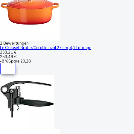
2 Bewertungen
Le Creuset Bräter/Cocotte oval 27 cm, 4,1 l orange
233,21 €
253,49 €
-
8 %
Spare
20,28