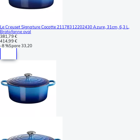
Le Creuset Signature Cocotte 21178312202430 Azure, 31cm, 6,3 L,
Bratpfanne oval
381,79 €
414,99 €
-
8 %
Spare
33,20