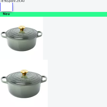
-
8 %
Spare
29,40
Neu