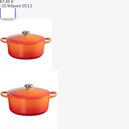
67,45 €
-
15 %
Spare
10,12