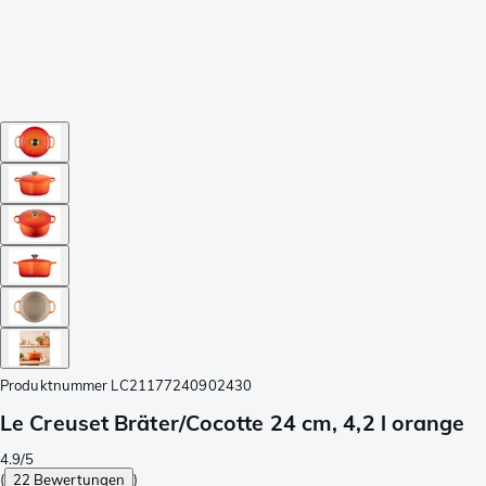
Produktnummer
LC21177240902430
Le Creuset Bräter/Cocotte 24 cm, 4,2 l orange
4.9/5
(
22 Bewertungen
)