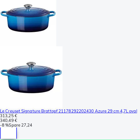
Le Creuset Signature Brattopf 21178292202430 Azure 29 cm 4,7L oval
313,25 €
340,49 €
-
8 %
Spare
27,24