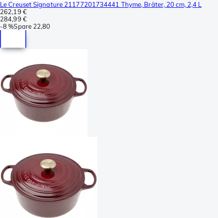
Le Creuset Signature 21177201734441 Thyme, Bräter, 20 cm, 2,4 L
262,19 €
284,99 €
-
8 %
Spare
22,80