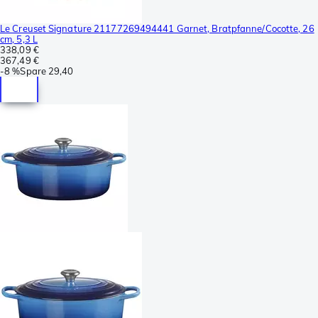
Le Creuset Signature 21177269494441 Garnet, Bratpfanne/Cocotte, 26
cm, 5,3 L
338,09 €
367,49 €
-
8 %
Spare
29,40