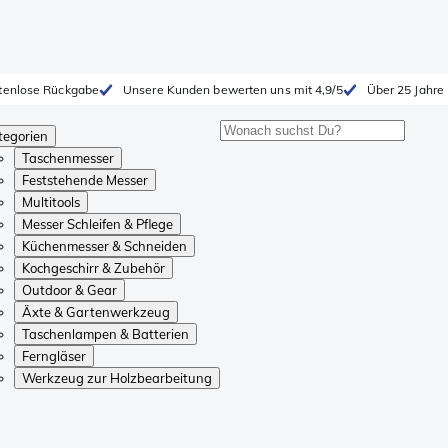
tenlose Rückgabe
Unsere Kunden bewerten uns mit 4,9/5
Über 25 Jahre
tegorien
Taschenmesser
Feststehende Messer
Multitools
Messer Schleifen & Pflege
Küchenmesser & Schneiden
Kochgeschirr & Zubehör
Outdoor & Gear
Äxte & Gartenwerkzeug
Taschenlampen & Batterien
Ferngläser
Werkzeug zur Holzbearbeitung