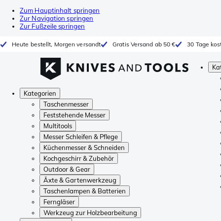
Zum Hauptinhalt springen
Zur Navigation springen
Zur Fußzeile springen
Heute bestellt, Morgen versandt
Gratis Versand ab 50 €
30 Tage kos
Ka
Kategorien
Taschenmesser
Feststehende Messer
Multitools
Messer Schleifen & Pflege
Küchenmesser & Schneiden
Kochgeschirr & Zubehör
Outdoor & Gear
Äxte & Gartenwerkzeug
Taschenlampen & Batterien
Ferngläser
Werkzeug zur Holzbearbeitung