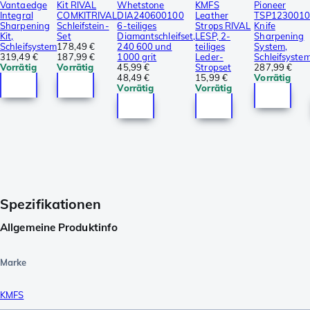
Vantaedge
Kit RIVAL
Whetstone
KMFS
Pioneer
Integral
COMKITRIVAL
DIA240600100
Leather
TSP123001
Sharpening
Schleifstein-
6-teiliges
Strops RIVAL
Knife
Kit,
Set
Diamantschleifset,
LESP, 2-
Sharpening
Schleifsystem
178,49 €
240 600 und
teiliges
System,
319,49 €
187,99 €
1000 grit
Leder-
Schleifsyste
Vorrätig
Vorrätig
45,99 €
Stropset
287,99 €
48,49 €
15,99 €
Vorrätig
Vorrätig
Vorrätig
Spezifikationen
Allgemeine Produktinfo
Marke
KMFS