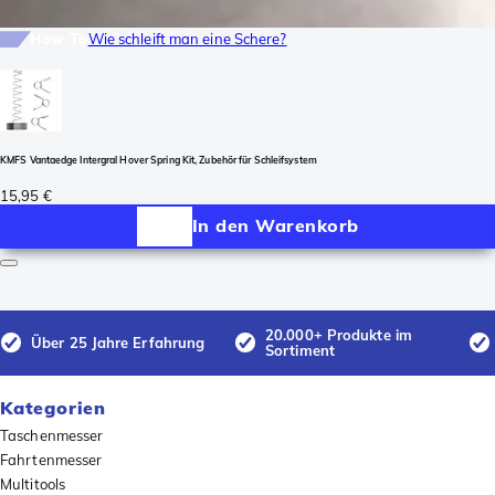
How To
Wie schleift man eine Schere?
KMFS Vantaedge Intergral Hover Spring Kit, Zubehör für Schleifsystem
15,95 €
In den Warenkorb
20.000+ Produkte im
Über 25 Jahre Erfahrung
Sortiment
Kategorien
Taschenmesser
Fahrtenmesser
Multitools