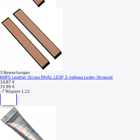
3 Bewertungen
KMFS Leather Strops RIVAL LESP, 2-teiliges Leder-Stropset
14,87 €
15,99 €
-
7 %
Spare
1,12