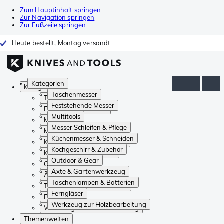
Zum Hauptinhalt springen
Zur Navigation springen
Zur Fußzeile springen
Heute bestellt, Montag versandt
Kategorien
Kategorien
Taschenmesser
Taschenmesser
Feststehende Messer
Feststehende Messer
Multitools
Multitools
Messer Schleifen & Pflege
Messer Schleifen & Pflege
Küchenmesser & Schneiden
Küchenmesser & Schneiden
Kochgeschirr & Zubehör
Kochgeschirr & Zubehör
Outdoor & Gear
Outdoor & Gear
Äxte & Gartenwerkzeug
Äxte & Gartenwerkzeug
Taschenlampen & Batterien
Taschenlampen & Batterien
Ferngläser
Ferngläser
Werkzeug zur Holzbearbeitung
Werkzeug zur Holzbearbeitung
Themenwelten