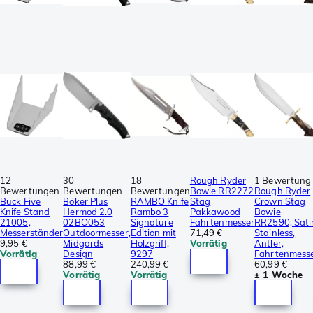
12
30
18
Rough Ryder
1 Bewertung
Bewertungen
Bewertungen
Bewertungen
Bowie RR2272
Rough Ryder
Buck Five
Böker Plus
RAMBO Knife
Stag
Crown Stag
Knife Stand
Hermod 2.0
Rambo 3
Pakkawood
Bowie
21005,
02BO053
Signature
Fahrtenmesser
RR2590, Sati
Messerständer
Outdoormesser,
Edition mit
71,49 €
Stainless,
9,95 €
Midgards
Holzgriff,
Vorrätig
Antler,
Vorrätig
Design
9297
Fahrtenmess
88,99 €
240,99 €
60,99 €
Vorrätig
Vorrätig
± 1 Woche