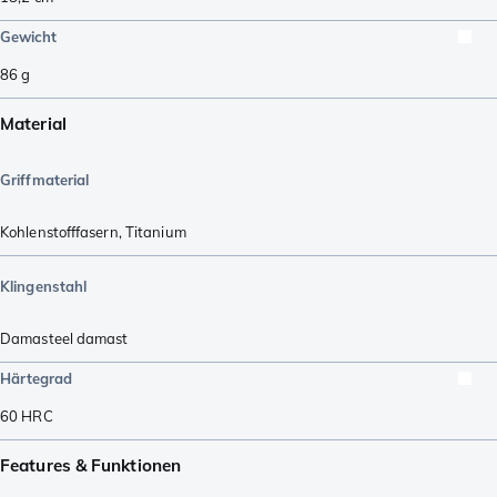
Gewicht
86
g
Material
Griffmaterial
Kohlenstofffasern
,
Titanium
Klingenstahl
Damasteel damast
Härtegrad
60
HRC
Features & Funktionen