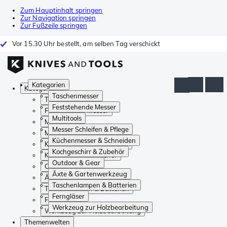
Zum Hauptinhalt springen
Zur Navigation springen
Zur Fußzeile springen
Vor 15.30 Uhr bestellt, am selben Tag verschickt
Kategorien
Kategorien
Taschenmesser
Taschenmesser
Feststehende Messer
Feststehende Messer
Multitools
Multitools
Messer Schleifen & Pflege
Messer Schleifen & Pflege
Küchenmesser & Schneiden
Küchenmesser & Schneiden
Kochgeschirr & Zubehör
Kochgeschirr & Zubehör
Outdoor & Gear
Outdoor & Gear
Äxte & Gartenwerkzeug
Äxte & Gartenwerkzeug
Taschenlampen & Batterien
Taschenlampen & Batterien
Ferngläser
Ferngläser
Werkzeug zur Holzbearbeitung
Werkzeug zur Holzbearbeitung
Themenwelten