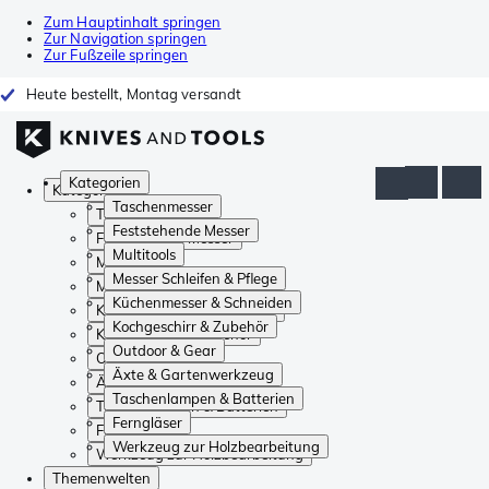
Zum Hauptinhalt springen
Zur Navigation springen
Zur Fußzeile springen
Heute bestellt, Montag versandt
Kategorien
Kategorien
Taschenmesser
Taschenmesser
Feststehende Messer
Feststehende Messer
Multitools
Multitools
Messer Schleifen & Pflege
Messer Schleifen & Pflege
Küchenmesser & Schneiden
Küchenmesser & Schneiden
Kochgeschirr & Zubehör
Kochgeschirr & Zubehör
Outdoor & Gear
Outdoor & Gear
Äxte & Gartenwerkzeug
Äxte & Gartenwerkzeug
Taschenlampen & Batterien
Taschenlampen & Batterien
Ferngläser
Ferngläser
Werkzeug zur Holzbearbeitung
Werkzeug zur Holzbearbeitung
Themenwelten