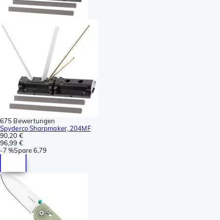
675 Bewertungen
Spyderco Sharpmaker, 204MF
90,20 €
96,99 €
-
7 %
Spare
6,79