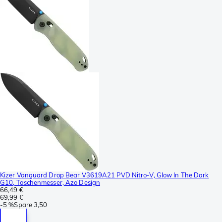
Kizer Vanguard Drop Bear V3619A21 PVD Nitro-V, Glow In The Dark
G10, Taschenmesser, Azo Design
66,49 €
69,99 €
-
5 %
Spare
3,50