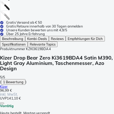
Gratis Versand ab € 50
Gratis Retoure innerhalb von 30 Tagen anmelden
Unsere Kunden bewerten uns mit 4,9/5
Über 25 Jahre Erfahrung
Beschreibung
Kombi-Deals
Reviews
Empfehlungen für Dich
Spezifikationen
Relevante Topics
Produktnummer
KZKI3619BDA4
Kizer Drop Bear Zero Ki3619BDA4 Satin M390,
Light Gray Aluminium, Taschenmesser, Azo
Design
5/5
(
1 Bewertung
)
Kizer
96,99 €
inkl. MwSt.
UVP
141,10 €
Vorrätig
Heute bestellt, Montag versandt