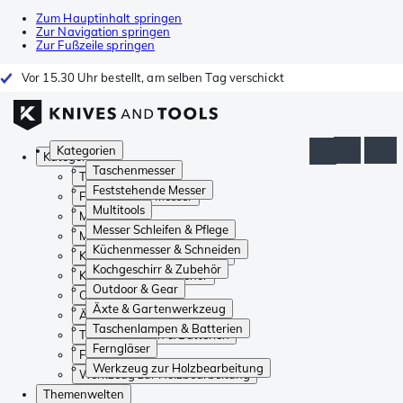
Zum Hauptinhalt springen
Zur Navigation springen
Zur Fußzeile springen
Vor 15.30 Uhr bestellt, am selben Tag verschickt
Kategorien
Kategorien
Taschenmesser
Taschenmesser
Feststehende Messer
Feststehende Messer
Multitools
Multitools
Messer Schleifen & Pflege
Messer Schleifen & Pflege
Küchenmesser & Schneiden
Küchenmesser & Schneiden
Kochgeschirr & Zubehör
Kochgeschirr & Zubehör
Outdoor & Gear
Outdoor & Gear
Äxte & Gartenwerkzeug
Äxte & Gartenwerkzeug
Taschenlampen & Batterien
Taschenlampen & Batterien
Ferngläser
Ferngläser
Werkzeug zur Holzbearbeitung
Werkzeug zur Holzbearbeitung
Themenwelten