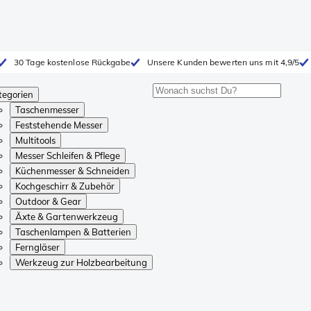
30 Tage kostenlose Rückgabe
Unsere Kunden bewerten uns mit 4,9/5
tegorien
Taschenmesser
Feststehende Messer
Multitools
Messer Schleifen & Pflege
Küchenmesser & Schneiden
Kochgeschirr & Zubehör
Outdoor & Gear
Äxte & Gartenwerkzeug
Taschenlampen & Batterien
Ferngläser
Werkzeug zur Holzbearbeitung