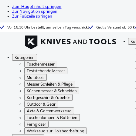
Zum Hauptinhalt springen
Zur Navigation springen
Zur Fußzeile springen
Vor 15.30 Uhr bestellt, am selben Tag verschickt
Gratis Versand ab 50 €
Ka
Kategorien
Taschenmesser
Feststehende Messer
Multitools
Messer Schleifen & Pflege
Küchenmesser & Schneiden
Kochgeschirr & Zubehör
Outdoor & Gear
Äxte & Gartenwerkzeug
Taschenlampen & Batterien
Ferngläser
Werkzeug zur Holzbearbeitung