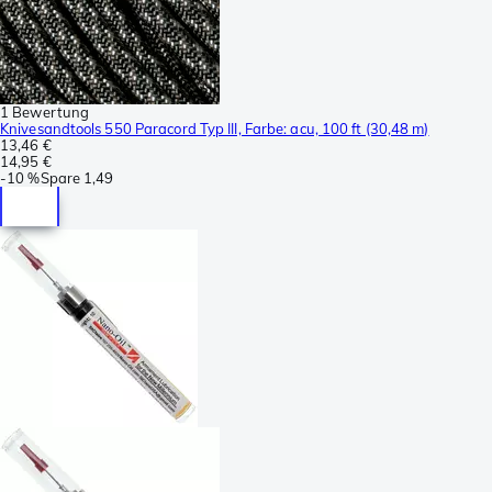
1 Bewertung
Knivesandtools 550 Paracord Typ III, Farbe: acu, 100 ft (30,48 m)
13,46 €
14,95 €
-
10 %
Spare
1,49