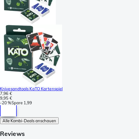
Knivesandtools KaTO Kartenspiel
7,96 €
9,95 €
-
20 %
Spare
1,99
Alle Kombi-Deals anschauen
Reviews