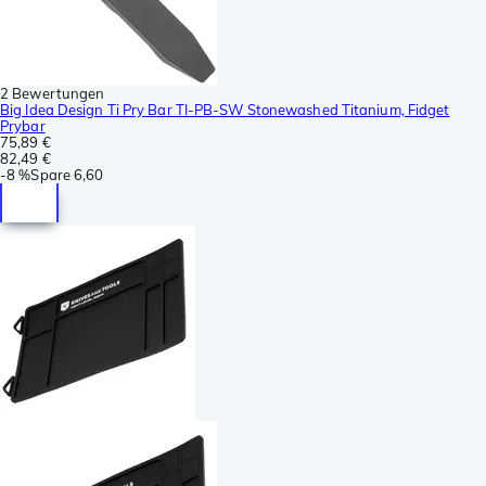
2 Bewertungen
Big Idea Design Ti Pry Bar TI-PB-SW Stonewashed Titanium, Fidget
Prybar
75,89 €
82,49 €
-
8 %
Spare
6,60