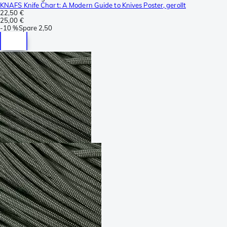
KNAFS Knife Chart: A Modern Guide to Knives Poster, gerollt
22,50 €
25,00 €
-
10 %
Spare
2,50