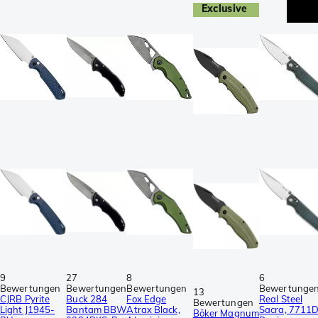
Exclusive
9
27
8
6
Bewertungen
Bewertungen
Bewertungen
Bewertunge
13
CJRB Pyrite
Buck 284
Fox Edge
Real Steel
Bewertungen
Light J1945-
Bantam BBW
Atrax Black,
Sacra, 7711
Böker Magnum