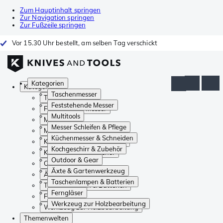
Zum Hauptinhalt springen
Zur Navigation springen
Zur Fußzeile springen
Vor 15.30 Uhr bestellt, am selben Tag verschickt
Kategorien
Kategorien
Taschenmesser
Taschenmesser
Feststehende Messer
Feststehende Messer
Multitools
Multitools
Messer Schleifen & Pflege
Messer Schleifen & Pflege
Küchenmesser & Schneiden
Küchenmesser & Schneiden
Kochgeschirr & Zubehör
Kochgeschirr & Zubehör
Outdoor & Gear
Outdoor & Gear
Äxte & Gartenwerkzeug
Äxte & Gartenwerkzeug
Taschenlampen & Batterien
Taschenlampen & Batterien
Ferngläser
Ferngläser
Werkzeug zur Holzbearbeitung
Werkzeug zur Holzbearbeitung
Themenwelten