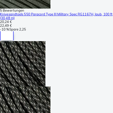
5 Bewertungen
Knivesandtools 550 Paracord Type III Military Spec RG1167H, laub, 100 ft
(30,48 m)
20,24 €
22,49 €
-
10 %
Spare
2,25