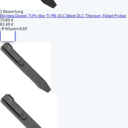
1 Bewertung
Big Idea Design Ti Pry Bar TI-PB-DLC Black DLC Titanium, Fidget Prybar
75,89 €
82,49 €
-
8 %
Spare
6,60