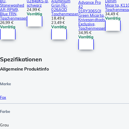
BU,
0284BKS-B,
Aluminium
Denim
Advance Pro
Stonewashed
schwarz
Grün FE-
Micarta, K11
42
AR-RPM9,
24,99 €
026AOD
Taschenmess
01RY306SOI
Blue FRN,
Vorrätig
Taschenmesser
34,49 €
Green Micarta,
Taschenmesser
18,49 €
Vorrätig
Knivesandtools
26,99 €
23,49 €
Exclusive,
Vorrätig
Vorrätig
Taschenmesser
34,95 €
Vorrätig
Spezifikationen
Allgemeine Produktinfo
Marke
Fox
Farbe
Grau