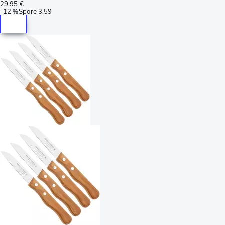
29,95 €
-
12 %
Spare
3,59