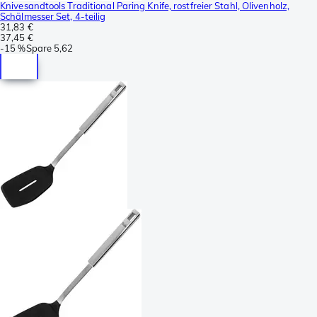
Knivesandtools Traditional Paring Knife, rostfreier Stahl, Olivenholz,
Schälmesser Set, 4-teilig
31,83 €
37,45 €
-
15 %
Spare
5,62