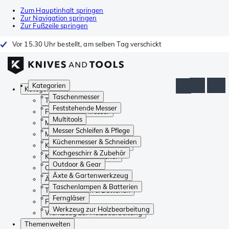
Zum Hauptinhalt springen
Zur Navigation springen
Zur Fußzeile springen
Vor 15.30 Uhr bestellt, am selben Tag verschickt
Kategorien
Kategorien
Taschenmesser
Taschenmesser
Feststehende Messer
Feststehende Messer
Multitools
Multitools
Messer Schleifen & Pflege
Messer Schleifen & Pflege
Küchenmesser & Schneiden
Küchenmesser & Schneiden
Kochgeschirr & Zubehör
Kochgeschirr & Zubehör
Outdoor & Gear
Outdoor & Gear
Äxte & Gartenwerkzeug
Äxte & Gartenwerkzeug
Taschenlampen & Batterien
Taschenlampen & Batterien
Ferngläser
Ferngläser
Werkzeug zur Holzbearbeitung
Werkzeug zur Holzbearbeitung
Themenwelten