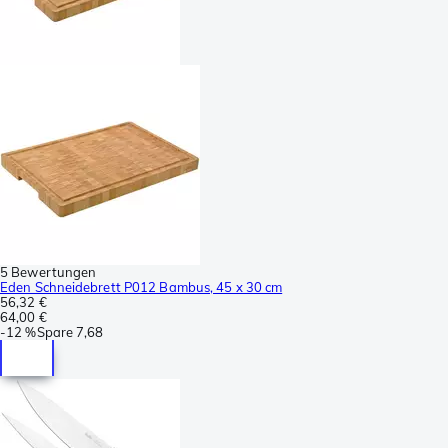
5 Bewertungen
Eden Schneidebrett P012 Bambus, 45 x 30 cm
56,32 €
64,00 €
-
12 %
Spare
7,68