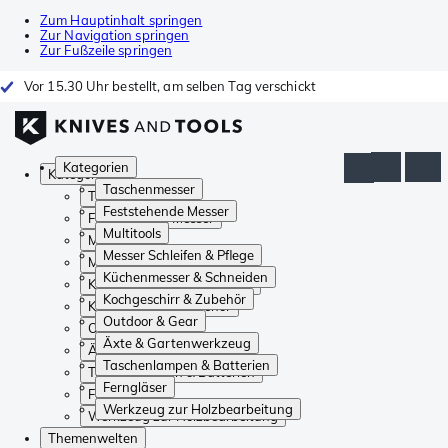
Zum Hauptinhalt springen
Zur Navigation springen
Zur Fußzeile springen
Vor 15.30 Uhr bestellt, am selben Tag verschickt
Kategorien
Kategorien
Taschenmesser
Taschenmesser
Feststehende Messer
Feststehende Messer
Multitools
Multitools
Messer Schleifen & Pflege
Messer Schleifen & Pflege
Küchenmesser & Schneiden
Küchenmesser & Schneiden
Kochgeschirr & Zubehör
Kochgeschirr & Zubehör
Outdoor & Gear
Outdoor & Gear
Äxte & Gartenwerkzeug
Äxte & Gartenwerkzeug
Taschenlampen & Batterien
Taschenlampen & Batterien
Ferngläser
Ferngläser
Werkzeug zur Holzbearbeitung
Werkzeug zur Holzbearbeitung
Themenwelten