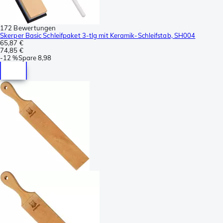
172 Bewertungen
Skerper Basic Schleifpaket 3-tlg mit Keramik-Schleifstab, SH004
65,87 €
74,85 €
-
12 %
Spare
8,98