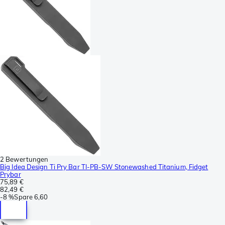
2 Bewertungen
Big Idea Design Ti Pry Bar TI-PB-SW Stonewashed Titanium, Fidget
Prybar
75,89 €
82,49 €
-
8 %
Spare
6,60