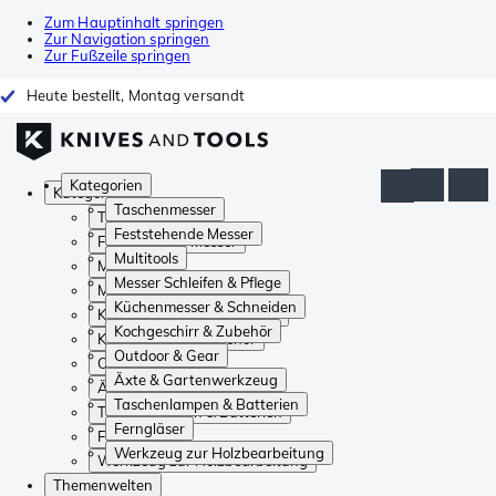
Zum Hauptinhalt springen
Zur Navigation springen
Zur Fußzeile springen
Heute bestellt, Montag versandt
Kategorien
Kategorien
Taschenmesser
Taschenmesser
Feststehende Messer
Feststehende Messer
Multitools
Multitools
Messer Schleifen & Pflege
Messer Schleifen & Pflege
Küchenmesser & Schneiden
Küchenmesser & Schneiden
Kochgeschirr & Zubehör
Kochgeschirr & Zubehör
Outdoor & Gear
Outdoor & Gear
Äxte & Gartenwerkzeug
Äxte & Gartenwerkzeug
Taschenlampen & Batterien
Taschenlampen & Batterien
Ferngläser
Ferngläser
Werkzeug zur Holzbearbeitung
Werkzeug zur Holzbearbeitung
Themenwelten