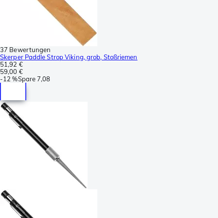
37 Bewertungen
Skerper Paddle Strop Viking, grob, Stoßriemen
51,92 €
59,00 €
-
12 %
Spare
7,08