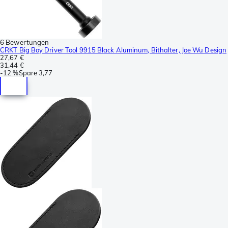
6 Bewertungen
CRKT Big Boy Driver Tool 9915 Black Aluminum, Bithalter, Joe Wu Design
27,67 €
31,44 €
-
12 %
Spare
3,77