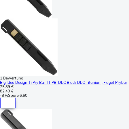
1 Bewertung
Big Idea Design Ti Pry Bar TI-PB-DLC Black DLC Titanium, Fidget Prybar
75,89 €
82,49 €
-
8 %
Spare
6,60