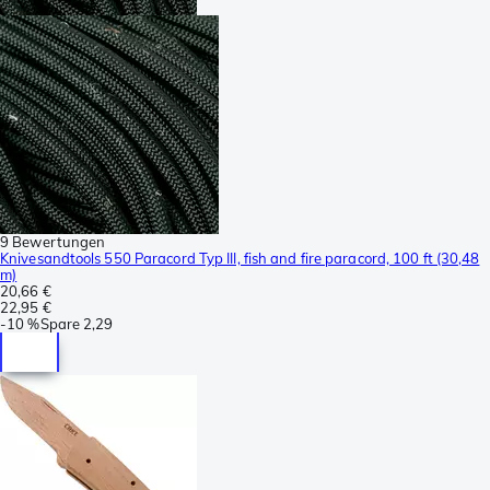
9 Bewertungen
Knivesandtools 550 Paracord Typ III, fish and fire paracord, 100 ft (30,48
m)
20,66 €
22,95 €
-
10 %
Spare
2,29