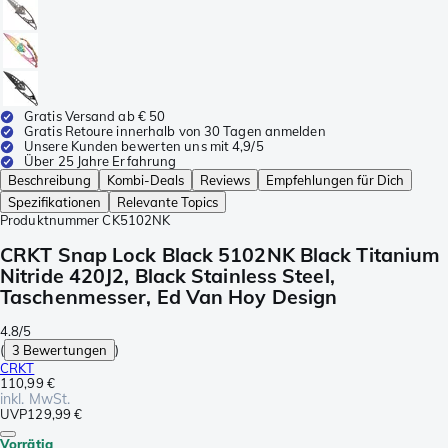
Gratis Versand ab € 50
Gratis Retoure innerhalb von 30 Tagen anmelden
Unsere Kunden bewerten uns mit 4,9/5
Über 25 Jahre Erfahrung
Beschreibung
Kombi-Deals
Reviews
Empfehlungen für Dich
Spezifikationen
Relevante Topics
Produktnummer
CK5102NK
CRKT Snap Lock Black 5102NK Black Titanium
Nitride 420J2, Black Stainless Steel,
Taschenmesser, Ed Van Hoy Design
4.8/5
(
3 Bewertungen
)
CRKT
110,99 €
inkl. MwSt.
UVP
129,99 €
Vorrätig