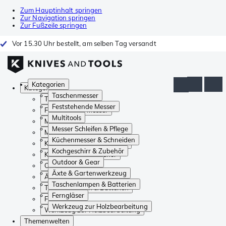
Zum Hauptinhalt springen
Zur Navigation springen
Zur Fußzeile springen
Vor 15.30 Uhr bestellt, am selben Tag versandt
Kategorien
Kategorien
Taschenmesser
Taschenmesser
Feststehende Messer
Feststehende Messer
Multitools
Multitools
Messer Schleifen & Pflege
Messer Schleifen & Pflege
Küchenmesser & Schneiden
Küchenmesser & Schneiden
Kochgeschirr & Zubehör
Kochgeschirr & Zubehör
Outdoor & Gear
Outdoor & Gear
Äxte & Gartenwerkzeug
Äxte & Gartenwerkzeug
Taschenlampen & Batterien
Taschenlampen & Batterien
Ferngläser
Ferngläser
Werkzeug zur Holzbearbeitung
Werkzeug zur Holzbearbeitung
Themenwelten