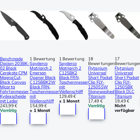
Benchmade
1 Bewertung
1 Bewertung
18
17
Dacian 203BK-
Spyderco
Spyderco
Bewertungen
Bewertunge
02 Black
Matriarch 2
Matriarch 2
Flytanium
Flytanium
Cerakote CPM
Emerson
C12SBK2
Universal
Universal
MagnaCut,
Opener Black
Black FRN,
Short Pocket
Short Pocket
Black Canvas
C12SBBK2W
Taschenmesser
Clip FLY-
Clip FLY-
Micarta
Black FRN,
mit
1250SSW
1250SBK
Fahrtenmesser,
Taschenmesser
Wellenschliff
Stonewashed
Black DLC
Kydexscheide
mit
129,49 €
Titanium
Titanium
mit Leder
Wellenschliff
± 1 Monat
17,49 €
19,49 €
243,99 €
154,99 €
Vorrätig
Nicht
Vorrätig
± 1 Monat
verfügbar