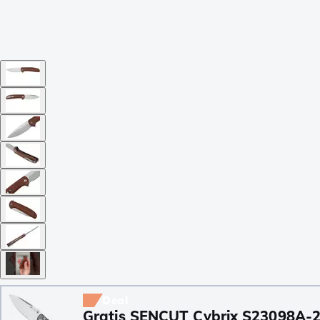
Deal
Gratis SENCUT Cybrix S23098A-2