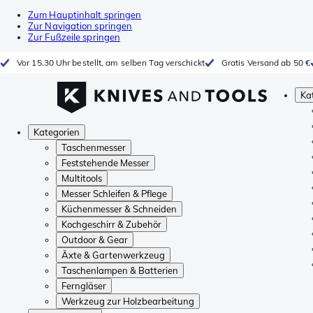
Zum Hauptinhalt springen
Zur Navigation springen
Zur Fußzeile springen
Vor 15.30 Uhr bestellt, am selben Tag verschickt
Gratis Versand ab 50 €
Ka
Kategorien
Taschenmesser
Feststehende Messer
Multitools
Messer Schleifen & Pflege
Küchenmesser & Schneiden
Kochgeschirr & Zubehör
Outdoor & Gear
Äxte & Gartenwerkzeug
Taschenlampen & Batterien
Ferngläser
Werkzeug zur Holzbearbeitung