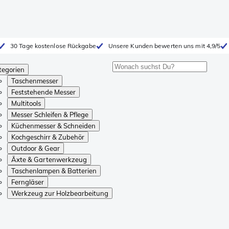
30 Tage kostenlose Rückgabe
Unsere Kunden bewerten uns mit 4,9/5
tegorien
Taschenmesser
Feststehende Messer
Multitools
Messer Schleifen & Pflege
Küchenmesser & Schneiden
Kochgeschirr & Zubehör
Outdoor & Gear
Äxte & Gartenwerkzeug
Taschenlampen & Batterien
Ferngläser
Werkzeug zur Holzbearbeitung