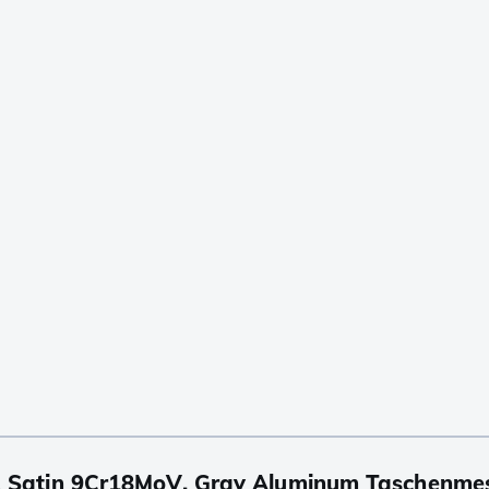
 Satin 9Cr18MoV, Gray Aluminum Taschenme