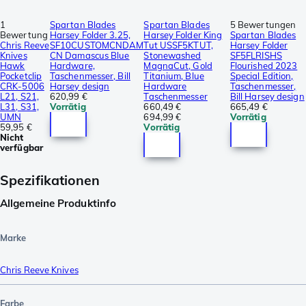
1
Spartan Blades
Spartan Blades
5 Bewertungen
Bewertung
Harsey Folder 3.25,
Harsey Folder King
Spartan Blades
Chris Reeve
SF10CUSTOMCNDAM
Tut USSF5KTUT,
Harsey Folder
Knives
CN Damascus Blue
Stonewashed
SF5FLRISHS
Hawk
Hardware,
MagnaCut, Gold
Flourished 2023
Pocketclip
Taschenmesser, Bill
Titanium, Blue
Special Edition,
CRK-5006
Harsey design
Hardware
Taschenmesser,
L21, S21,
620,99 €
Taschenmesser
Bill Harsey design
L31, S31,
Vorrätig
660,49 €
665,49 €
UMN
694,99 €
Vorrätig
59,95 €
Vorrätig
Nicht
verfügbar
Spezifikationen
Allgemeine Produktinfo
Marke
Chris Reeve Knives
Farbe