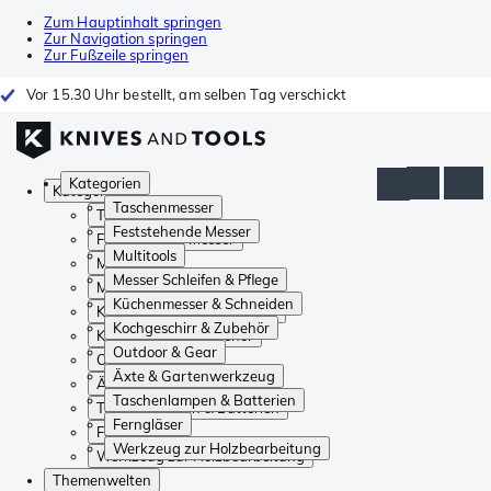
Zum Hauptinhalt springen
Zur Navigation springen
Zur Fußzeile springen
Vor 15.30 Uhr bestellt, am selben Tag verschickt
Kategorien
Kategorien
Taschenmesser
Taschenmesser
Feststehende Messer
Feststehende Messer
Multitools
Multitools
Messer Schleifen & Pflege
Messer Schleifen & Pflege
Küchenmesser & Schneiden
Küchenmesser & Schneiden
Kochgeschirr & Zubehör
Kochgeschirr & Zubehör
Outdoor & Gear
Outdoor & Gear
Äxte & Gartenwerkzeug
Äxte & Gartenwerkzeug
Taschenlampen & Batterien
Taschenlampen & Batterien
Ferngläser
Ferngläser
Werkzeug zur Holzbearbeitung
Werkzeug zur Holzbearbeitung
Themenwelten