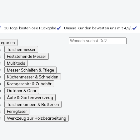
30 Tage kostenlose Rückgabe
Unsere Kunden bewerten uns mit 4,9/5
tegorien
Taschenmesser
Feststehende Messer
Multitools
Messer Schleifen & Pflege
Küchenmesser & Schneiden
Kochgeschirr & Zubehör
Outdoor & Gear
Äxte & Gartenwerkzeug
Taschenlampen & Batterien
Ferngläser
Werkzeug zur Holzbearbeitung