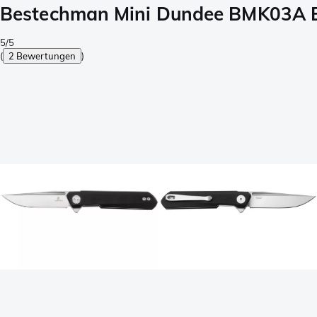
Bestechman Mini Dundee BMK03A B
5/5
(
2 Bewertungen
)