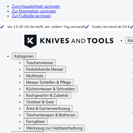
Zum Hauptinhalt springen
Zur Navigation springen
Zur Fußzeile springen
Vor 15.30 Uhr bestellt, am selben Tag versandt
Gratis Versand ab 50 €
Ka
Kategorien
Taschenmesser
Feststehende Messer
Multitools
Messer Schleifen & Pflege
Küchenmesser & Schneiden
Kochgeschirr & Zubehör
Outdoor & Gear
Äxte & Gartenwerkzeug
Taschenlampen & Batterien
Ferngläser
Werkzeug zur Holzbearbeitung