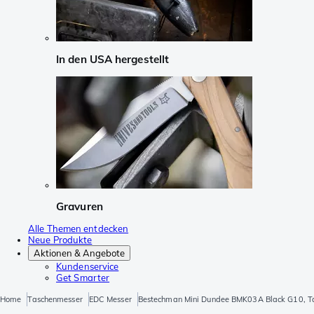
In den USA hergestellt
Gravuren
Alle Themen entdecken
Neue Produkte
Aktionen & Angebote
Kundenservice
Get Smarter
Home
Taschenmesser
EDC Messer
Bestechman Mini Dundee BMK03A Black G10, T