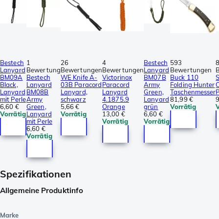
Bestech
1
26
4
Bestech
593
Lanyard
Bewertung
Bewertungen
Bewertungen
Lanyard
Bewertungen
BM09A
Bestech
WE Knife A-
Victorinox
BM07B
Buck 110
Black,
Lanyard
03B Paracord
Paracord
Army
Folding Hunter
Lanyard
BM08B
Lanyard,
Lanyard
Green,
Taschenmesser
P
mit Perle
Army
schwarz
4.1875.9
Lanyard
81,99 €
6,60 €
Green,
5,66 €
Orange
grün
Vorrätig
Vorrätig
Lanyard
Vorrätig
13,00 €
6,60 €
mit Perle
Vorrätig
Vorrätig
6,60 €
Vorrätig
Spezifikationen
Allgemeine Produktinfo
Marke