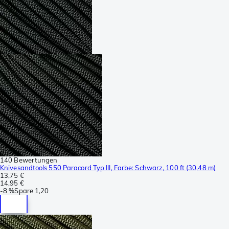
140 Bewertungen
Knivesandtools 550 Paracord Typ III, Farbe: Schwarz, 100 ft (30,48 m)
13,75 €
14,95 €
-
8 %
Spare
1,20