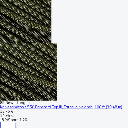
89 Bewertungen
Knivesandtools 550 Paracord Typ III, Farbe: olive drab, 100 ft (30,48 m)
13,75 €
14,95 €
-
8 %
Spare
1,20