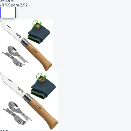
36,49 €
-
8 %
Spare
2,92