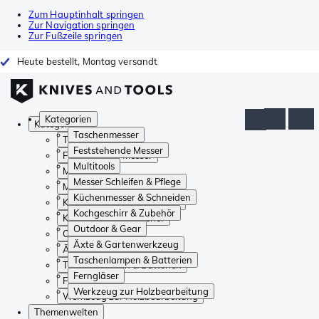
Zum Hauptinhalt springen
Zur Navigation springen
Zur Fußzeile springen
Heute bestellt, Montag versandt
Kategorien
Kategorien
Taschenmesser
Taschenmesser
Feststehende Messer
Feststehende Messer
Multitools
Multitools
Messer Schleifen & Pflege
Messer Schleifen & Pflege
Küchenmesser & Schneiden
Küchenmesser & Schneiden
Kochgeschirr & Zubehör
Kochgeschirr & Zubehör
Outdoor & Gear
Outdoor & Gear
Äxte & Gartenwerkzeug
Äxte & Gartenwerkzeug
Taschenlampen & Batterien
Taschenlampen & Batterien
Ferngläser
Ferngläser
Werkzeug zur Holzbearbeitung
Werkzeug zur Holzbearbeitung
Themenwelten