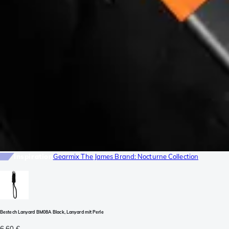
Inspiration
Gearmix The James Brand: Nocturne Collection
Bestech Lanyard BM08A Black, Lanyard mit Perle
6,60 €