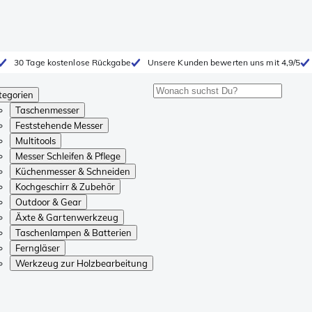
30 Tage kostenlose Rückgabe
Unsere Kunden bewerten uns mit 4,9/5
tegorien
Taschenmesser
Feststehende Messer
Multitools
Messer Schleifen & Pflege
Küchenmesser & Schneiden
Kochgeschirr & Zubehör
Outdoor & Gear
Äxte & Gartenwerkzeug
Taschenlampen & Batterien
Ferngläser
Werkzeug zur Holzbearbeitung