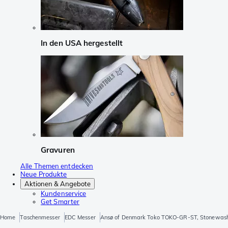
In den USA hergestellt
Gravuren
Alle Themen entdecken
Neue Produkte
Aktionen & Angebote
Kundenservice
Get Smarter
Home
Taschenmesser
EDC Messer
Ansø of Denmark Toko TOKO-GR-ST, Stonewash