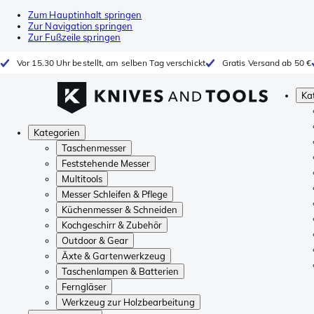
Zum Hauptinhalt springen
Zur Navigation springen
Zur Fußzeile springen
Vor 15.30 Uhr bestellt, am selben Tag verschickt
Gratis Versand ab 50 €
Ka
Kategorien
Taschenmesser
Feststehende Messer
Multitools
Messer Schleifen & Pflege
Küchenmesser & Schneiden
Kochgeschirr & Zubehör
Outdoor & Gear
Äxte & Gartenwerkzeug
Taschenlampen & Batterien
Ferngläser
Werkzeug zur Holzbearbeitung