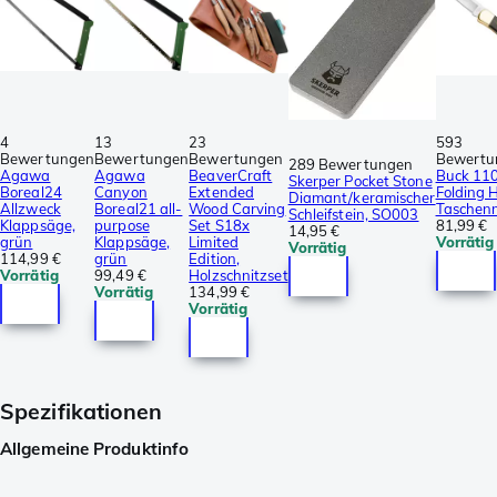
4
13
23
593
Bewertungen
Bewertungen
Bewertungen
Bewertu
289 Bewertungen
Agawa
Agawa
BeaverCraft
Buck 11
Skerper Pocket Stone
Boreal24
Canyon
Extended
Folding 
Diamant/keramischer
Allzweck
Boreal21 all-
Wood Carving
Taschen
Schleifstein, SO003
Klappsäge,
purpose
Set S18x
81,99 €
14,95 €
grün
Klappsäge,
Limited
Vorrätig
Vorrätig
114,99 €
grün
Edition,
Vorrätig
99,49 €
Holzschnitzset
Vorrätig
134,99 €
Vorrätig
Spezifikationen
Allgemeine Produktinfo