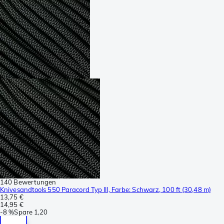
140 Bewertungen
Knivesandtools 550 Paracord Typ III, Farbe: Schwarz, 100 ft (30,48 m)
13,75 €
14,95 €
-
8 %
Spare
1,20