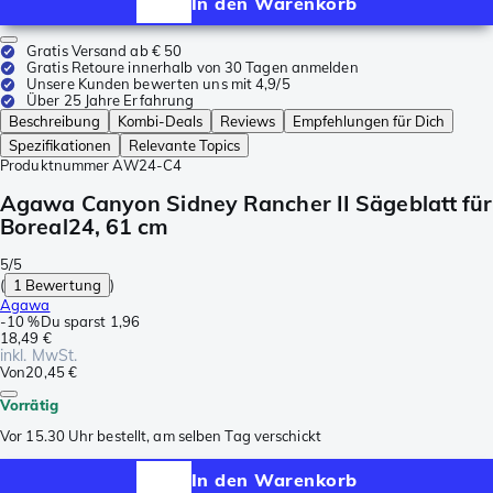
In den Warenkorb
Gratis Versand ab € 50
Gratis Retoure innerhalb von 30 Tagen anmelden
Unsere Kunden bewerten uns mit 4,9/5
Über 25 Jahre Erfahrung
Beschreibung
Kombi-Deals
Reviews
Empfehlungen für Dich
Spezifikationen
Relevante Topics
Produktnummer
AW24-C4
Agawa Canyon Sidney Rancher II Sägeblatt für
Boreal24, 61 cm
5/5
(
1 Bewertung
)
Agawa
-
10 %
Du sparst
1,96
18,49 €
inkl. MwSt.
Von
20,45 €
Vorrätig
Vor 15.30 Uhr bestellt, am selben Tag verschickt
In den Warenkorb