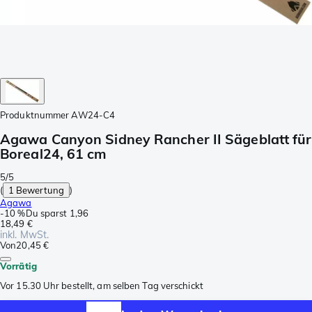
Produktnummer
AW24-C4
Agawa Canyon Sidney Rancher II Sägeblatt für
Boreal24, 61 cm
5/5
(
1 Bewertung
)
Agawa
-
10 %
Du sparst
1,96
18,49 €
inkl. MwSt.
Von
20,45 €
Vorrätig
Vor 15.30 Uhr bestellt, am selben Tag verschickt