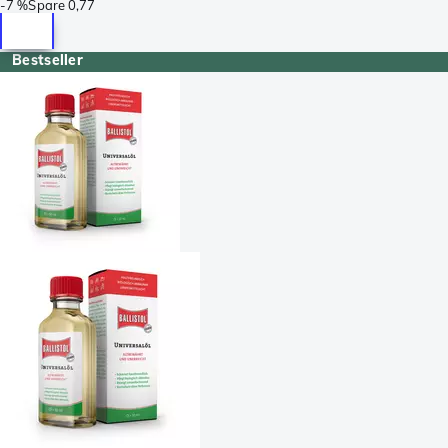
-
7 %
Spare
0,77
Bestseller