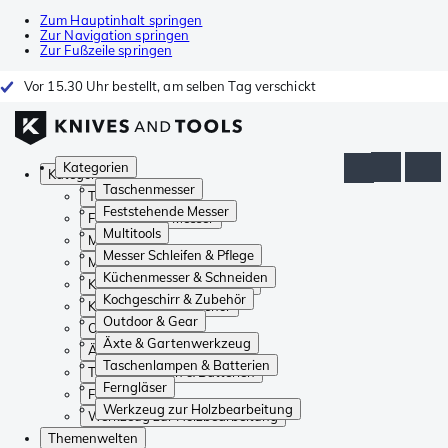
Zum Hauptinhalt springen
Zur Navigation springen
Zur Fußzeile springen
Vor 15.30 Uhr bestellt, am selben Tag verschickt
Kategorien
Kategorien
Taschenmesser
Taschenmesser
Feststehende Messer
Feststehende Messer
Multitools
Multitools
Messer Schleifen & Pflege
Messer Schleifen & Pflege
Küchenmesser & Schneiden
Küchenmesser & Schneiden
Kochgeschirr & Zubehör
Kochgeschirr & Zubehör
Outdoor & Gear
Outdoor & Gear
Äxte & Gartenwerkzeug
Äxte & Gartenwerkzeug
Taschenlampen & Batterien
Taschenlampen & Batterien
Ferngläser
Ferngläser
Werkzeug zur Holzbearbeitung
Werkzeug zur Holzbearbeitung
Themenwelten