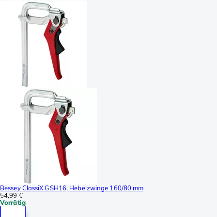
Bessey ClassiX GSH16, Hebelzwinge 160/80 mm
54,99 €
Vorrätig