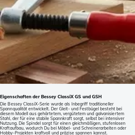
Eigenschaften der Bessey ClassiX GS und GSH
Die Bessey ClassiX-Serie wurde als Inbegriff traditioneller
Spannqualität entwickelt. Der Gleit- und Festbügel besteht bei
diesem Modell aus gehärtetem, vergütetem und galvanisiertem
Stahl, der für eine stabile Spannkraft sorgt, selbst bei intensiver
Nutzung. Die Spindel sorgt für einen gleichmäßigen, stufenlosen
Kraftaufbau, wodurch Du bei Möbel- und Schreinerarbeiten oder
Hobby-Projekten kraftvoll und präzise spannen kannst.