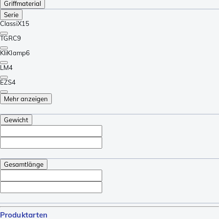
Griffmaterial
Serie
ClassiX
15
TGRC
9
KliKlamp
6
LM
4
EZS
4
Mehr anzeigen
Gewicht
Gesamtlänge
Produktarten