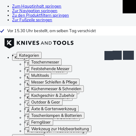
Zum Hauptinhalt springen
Zur Navigation springen
Zu den Produktfiltern springen
Zur Fußzeile springen
Vor 15.30 Uhr bestellt, am selben Tag verschickt
Kategorien
Kategorien
Taschenmesser
Taschenmesser
Feststehende Messer
Feststehende Messer
Multitools
Multitools
Messer Schleifen & Pflege
Messer Schleifen & Pflege
Küchenmesser & Schneiden
Küchenmesser & Schneiden
Kochgeschirr & Zubehör
Kochgeschirr & Zubehör
Outdoor & Gear
Outdoor & Gear
Äxte & Gartenwerkzeug
Äxte & Gartenwerkzeug
Taschenlampen & Batterien
Taschenlampen & Batterien
Ferngläser
Ferngläser
Werkzeug zur Holzbearbeitung
Werkzeug zur Holzbearbeitung