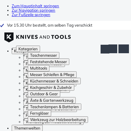
Zum Hauptinhalt springen
Zur Navigation springen
Zur Fußzeile springen
Vor 15.30 Uhr bestellt, am selben Tag verschickt
Kategorien
Kategorien
Taschenmesser
Taschenmesser
Feststehende Messer
Feststehende Messer
Multitools
Multitools
Messer Schleifen & Pflege
Messer Schleifen & Pflege
Küchenmesser & Schneiden
Küchenmesser & Schneiden
Kochgeschirr & Zubehör
Kochgeschirr & Zubehör
Outdoor & Gear
Outdoor & Gear
Äxte & Gartenwerkzeug
Äxte & Gartenwerkzeug
Taschenlampen & Batterien
Taschenlampen & Batterien
Ferngläser
Ferngläser
Werkzeug zur Holzbearbeitung
Werkzeug zur Holzbearbeitung
Themenwelten