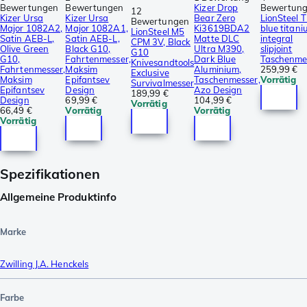
Bewertungen
Bewertungen
Kizer Drop
Bewertun
12
Kizer Ursa
Kizer Ursa
Bear Zero
LionSteel Th
Bewertungen
Major 1082A2,
Major 1082A1,
Ki3619BDA2
blue titan
LionSteel M5
Satin AEB-L,
Satin AEB-L,
Matte DLC
integral
CPM 3V, Black
Olive Green
Black G10,
Ultra M390,
slipjoint
G10
G10,
Fahrtenmesser,
Dark Blue
Taschenme
Knivesandtools
Fahrtenmesser,
Maksim
Aluminium,
259,99 €
Exclusive
Maksim
Epifantsev
Taschenmesser,
Vorrätig
Survivalmesser
Epifantsev
Design
Azo Design
189,99 €
Design
69,99 €
104,99 €
Vorrätig
66,49 €
Vorrätig
Vorrätig
Vorrätig
Spezifikationen
Allgemeine Produktinfo
Marke
Zwilling J.A. Henckels
Farbe