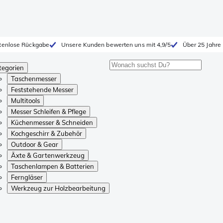
tenlose Rückgabe
Unsere Kunden bewerten uns mit 4,9/5
Über 25 Jahre
tegorien
Taschenmesser
Feststehende Messer
Multitools
Messer Schleifen & Pflege
Küchenmesser & Schneiden
Kochgeschirr & Zubehör
Outdoor & Gear
Äxte & Gartenwerkzeug
Taschenlampen & Batterien
Ferngläser
Werkzeug zur Holzbearbeitung