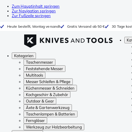
Zum Hauptinhalt springen
Zur Navigation springen
Zur Fußzeile springen
Heute bestellt, Montag versandt
Gratis Versand ab 50 €
30 Tage kos
Ka
Kategorien
Taschenmesser
Feststehende Messer
Multitools
Messer Schleifen & Pflege
Küchenmesser & Schneiden
Kochgeschirr & Zubehör
Outdoor & Gear
Äxte & Gartenwerkzeug
Taschenlampen & Batterien
Ferngläser
Werkzeug zur Holzbearbeitung