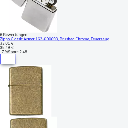
6 Bewertungen
Zippo Classic Armor 162-000003, Brushed Chrome, Feuerzeug
33,01 €
35,49 €
-
7 %
Spare
2,48