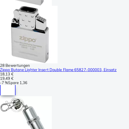
28 Bewertungen
Zippo Butane Lighter Insert Double Flame 65827-000003, Einsatz
18,13 €
19,49 €
-
7 %
Spare
1,36