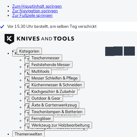
Zum Hauptinhalt springen
Zur Navigation springen
Zur Fußzeile springen
Vor 15.30 Uhr bestellt, am selben Tag verschickt
Kategorien
Kategorien
Taschenmesser
Taschenmesser
Feststehende Messer
Feststehende Messer
Multitools
Multitools
Messer Schleifen & Pflege
Messer Schleifen & Pflege
Küchenmesser & Schneiden
Küchenmesser & Schneiden
Kochgeschirr & Zubehör
Kochgeschirr & Zubehör
Outdoor & Gear
Outdoor & Gear
Äxte & Gartenwerkzeug
Äxte & Gartenwerkzeug
Taschenlampen & Batterien
Taschenlampen & Batterien
Ferngläser
Ferngläser
Werkzeug zur Holzbearbeitung
Werkzeug zur Holzbearbeitung
Themenwelten