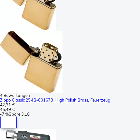
4 Bewertungen
Zippo Classic 254B-001678, High Polish Brass, Feuerzeug
42,31 €
45,49 €
-
7 %
Spare
3,18