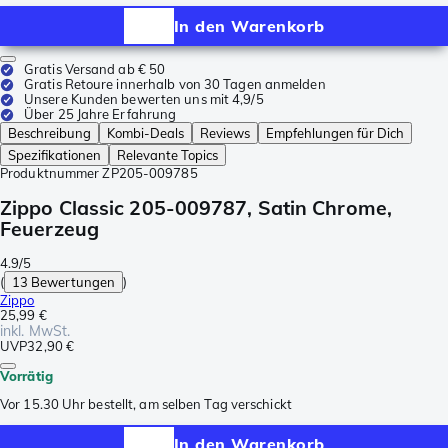
In den Warenkorb
Gratis Versand ab € 50
Gratis Retoure innerhalb von 30 Tagen anmelden
Unsere Kunden bewerten uns mit 4,9/5
Über 25 Jahre Erfahrung
Beschreibung
Kombi-Deals
Reviews
Empfehlungen für Dich
Spezifikationen
Relevante Topics
Produktnummer
ZP205-009785
Zippo Classic 205-009787, Satin Chrome,
Feuerzeug
4.9/5
(
13 Bewertungen
)
Zippo
25,99 €
inkl. MwSt.
UVP
32,90 €
Vorrätig
Vor 15.30 Uhr bestellt, am selben Tag verschickt
In den Warenkorb