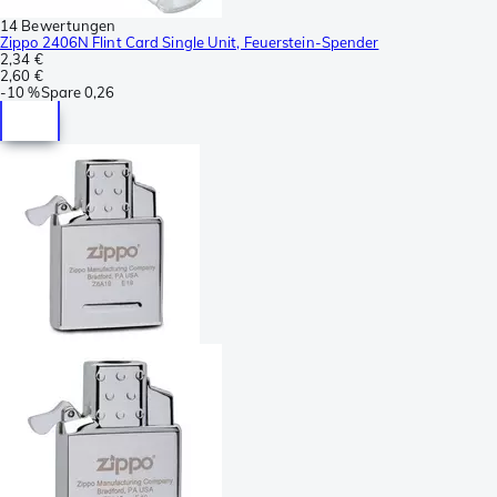
14 Bewertungen
Zippo 2406N Flint Card Single Unit, Feuerstein-Spender
2,34 €
2,60 €
-
10 %
Spare
0,26