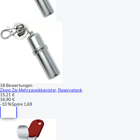
18 Bewertungen
Zippo Zip Mehrzweckkanister, Reservetank
15,21 €
16,90 €
-
10 %
Spare
1,69