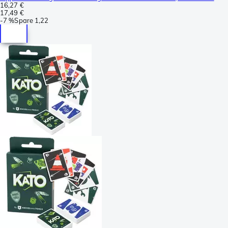
16,27 €
17,49 €
-
7 %
Spare
1,22