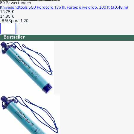
89 Bewertungen
Knivesandtools 550 Paracord Typ III, Farbe: olive drab, 100 ft (30,48 m)
13,75 €
14,95 €
-
8 %
Spare
1,20
Bestseller