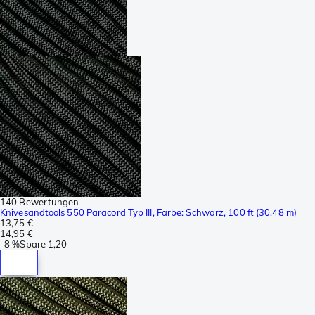
140 Bewertungen
Knivesandtools 550 Paracord Typ III, Farbe: Schwarz, 100 ft (30,48 m)
13,75 €
14,95 €
-
8 %
Spare
1,20