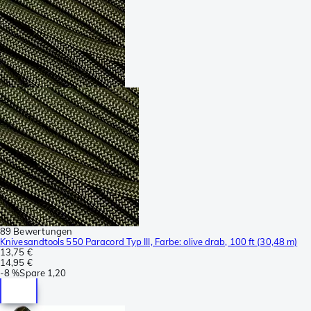
89 Bewertungen
Knivesandtools 550 Paracord Typ III, Farbe: olive drab, 100 ft (30,48 m)
13,75 €
14,95 €
-
8 %
Spare
1,20