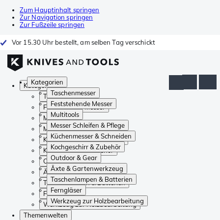
Zum Hauptinhalt springen
Zur Navigation springen
Zur Fußzeile springen
Vor 15.30 Uhr bestellt, am selben Tag verschickt
Kategorien
Kategorien
Taschenmesser
Taschenmesser
Feststehende Messer
Feststehende Messer
Multitools
Multitools
Messer Schleifen & Pflege
Messer Schleifen & Pflege
Küchenmesser & Schneiden
Küchenmesser & Schneiden
Kochgeschirr & Zubehör
Kochgeschirr & Zubehör
Outdoor & Gear
Outdoor & Gear
Äxte & Gartenwerkzeug
Äxte & Gartenwerkzeug
Taschenlampen & Batterien
Taschenlampen & Batterien
Ferngläser
Ferngläser
Werkzeug zur Holzbearbeitung
Werkzeug zur Holzbearbeitung
Themenwelten