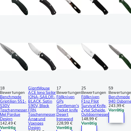
18
GiantMouse
17
25
59
Bewertungen
ACE Iona Sailor
Bewertungen
Bewertungen
Bewertung
Benchmade
IONA-SAILOR-
Fällkniven
Fällkniven
Benchmade
Griptilian 551-
BLACK, Satin
GPs
F1nz Pilot
940 Osborn
S30V
S90V, Black
Gentleman's
Survival Knife,
243,99 €
Taschenmesser,
FRN,
Pocket knife
Zytel Scheide,
Vorrätig
Mel Pardue
Taschenmesser,
Desert
Outdoormesser
Design
Ansø und
Ironwood
148,99 €
142,49 €
Voxnaes
228,99 €
Vorrätig
Vorrätig
Design
Vorrätig