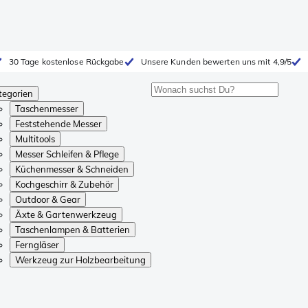
30 Tage kostenlose Rückgabe
Unsere Kunden bewerten uns mit 4,9/5
tegorien
Taschenmesser
Feststehende Messer
Multitools
Messer Schleifen & Pflege
Küchenmesser & Schneiden
Kochgeschirr & Zubehör
Outdoor & Gear
Äxte & Gartenwerkzeug
Taschenlampen & Batterien
Ferngläser
Werkzeug zur Holzbearbeitung