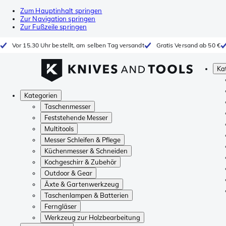
Zum Hauptinhalt springen
Zur Navigation springen
Zur Fußzeile springen
Vor 15.30 Uhr bestellt, am selben Tag versandt
Gratis Versand ab 50 €
Ka
Kategorien
Taschenmesser
Feststehende Messer
Multitools
Messer Schleifen & Pflege
Küchenmesser & Schneiden
Kochgeschirr & Zubehör
Outdoor & Gear
Äxte & Gartenwerkzeug
Taschenlampen & Batterien
Ferngläser
Werkzeug zur Holzbearbeitung