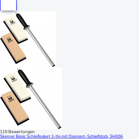
110 Bewertungen
Skerper Basic Schleifpaket 3-tlg mit Diamant-Schleifstab, SH006