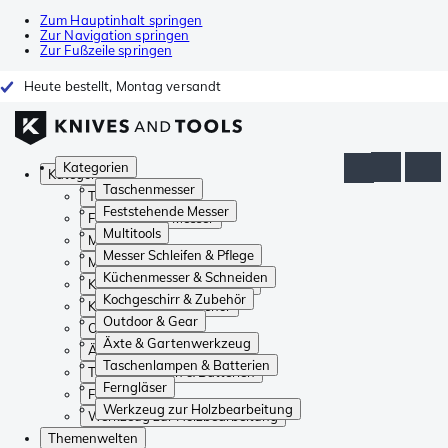
Zum Hauptinhalt springen
Zur Navigation springen
Zur Fußzeile springen
Heute bestellt, Montag versandt
Kategorien
Kategorien
Taschenmesser
Taschenmesser
Feststehende Messer
Feststehende Messer
Multitools
Multitools
Messer Schleifen & Pflege
Messer Schleifen & Pflege
Küchenmesser & Schneiden
Küchenmesser & Schneiden
Kochgeschirr & Zubehör
Kochgeschirr & Zubehör
Outdoor & Gear
Outdoor & Gear
Äxte & Gartenwerkzeug
Äxte & Gartenwerkzeug
Taschenlampen & Batterien
Taschenlampen & Batterien
Ferngläser
Ferngläser
Werkzeug zur Holzbearbeitung
Werkzeug zur Holzbearbeitung
Themenwelten