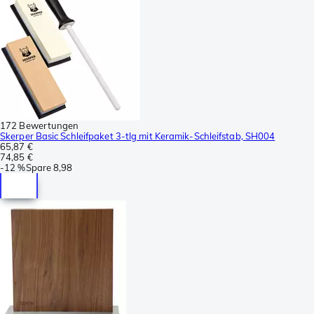
172 Bewertungen
Skerper Basic Schleifpaket 3-tlg mit Keramik-Schleifstab, SH004
65,87 €
74,85 €
-
12 %
Spare
8,98