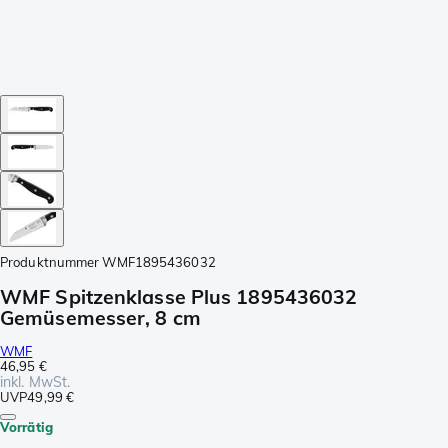
Produktnummer
WMF1895436032
WMF Spitzenklasse Plus 1895436032
Gemüsemesser, 8 cm
WMF
46,95 €
inkl. MwSt.
UVP
49,99 €
Vorrätig