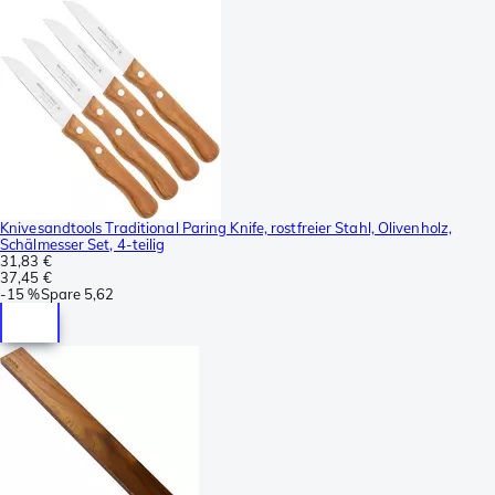
Knivesandtools Traditional Paring Knife, rostfreier Stahl, Olivenholz,
Schälmesser Set, 4-teilig
31,83 €
37,45 €
-
15 %
Spare
5,62