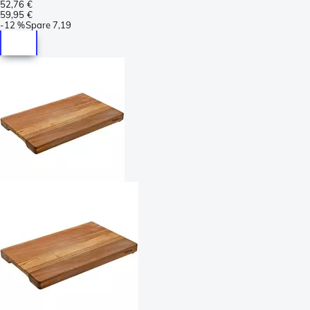
52,76 €
59,95 €
-
12 %
Spare
7,19